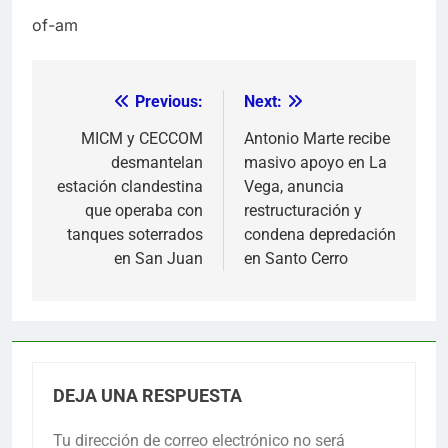
of-am
Previous:
Next:
Navegación
de
MICM y CECCOM
Antonio Marte recibe
desmantelan
masivo apoyo en La
entradas
estación clandestina
Vega, anuncia
que operaba con
restructuración y
tanques soterrados
condena depredación
en San Juan
en Santo Cerro
DEJA UNA RESPUESTA
Tu dirección de correo electrónico no será