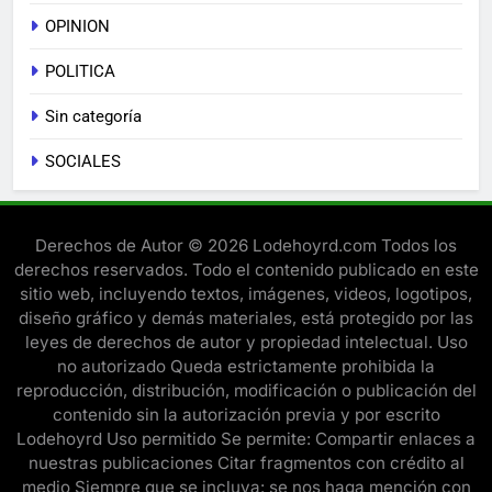
OPINION
POLITICA
Sin categoría
SOCIALES
Derechos de Autor © 2026 Lodehoyrd.com Todos los
derechos reservados. Todo el contenido publicado en este
sitio web, incluyendo textos, imágenes, videos, logotipos,
diseño gráfico y demás materiales, está protegido por las
leyes de derechos de autor y propiedad intelectual. Uso
no autorizado Queda estrictamente prohibida la
reproducción, distribución, modificación o publicación del
contenido sin la autorización previa y por escrito
Lodehoyrd Uso permitido Se permite: Compartir enlaces a
nuestras publicaciones Citar fragmentos con crédito al
medio Siempre que se incluya: se nos haga mención con