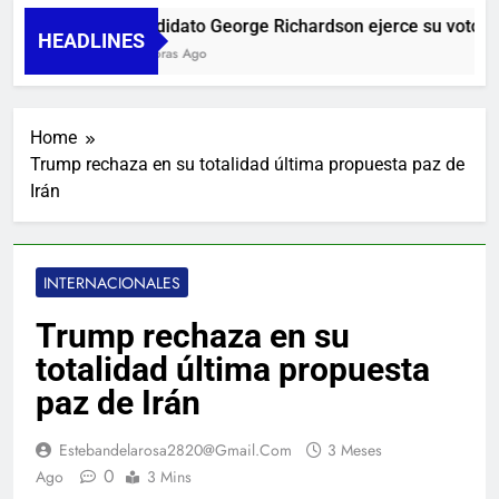
Candidato George Richardson ejerce su voto y p
HEADLINES
13 Horas Ago
Home
Trump rechaza en su totalidad última propuesta paz de
Irán
INTERNACIONALES
Trump rechaza en su
totalidad última propuesta
paz de Irán
Estebandelarosa2820@gmail.com
3 Meses
0
Ago
3 Mins