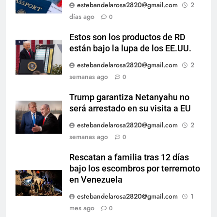
estebandelarosa2820@gmail.com
2
días ago
0
Estos son los productos de RD
están bajo la lupa de los EE.UU.
estebandelarosa2820@gmail.com
2
semanas ago
0
Trump garantiza Netanyahu no
será arrestado en su visita a EU
estebandelarosa2820@gmail.com
2
semanas ago
0
Rescatan a familia tras 12 días
bajo los escombros por terremoto
en Venezuela
estebandelarosa2820@gmail.com
1
mes ago
0