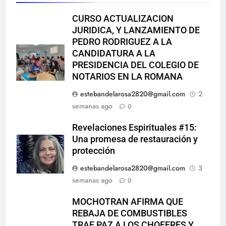
CURSO ACTUALIZACION
JURIDICA, Y LANZAMIENTO DE
PEDRO RODRIGUEZ A LA
CANDIDATURA A LA
PRESIDENCIA DEL COLEGIO DE
NOTARIOS EN LA ROMANA
estebandelarosa2820@gmail.com
2
semanas ago
0
Revelaciones Espirituales #15:
Una promesa de restauración y
protección
estebandelarosa2820@gmail.com
3
semanas ago
0
MOCHOTRAN AFIRMA QUE
REBAJA DE COMBUSTIBLES
TRAE PAZ A LOS CHOFERES Y