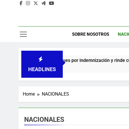
A
C
SOBRE NOSOTROS
NACI
rega de cheques por indemnización y rinde cuentas de sus 18 me
HEADLINES
Home
NACIONALES
NACIONALES