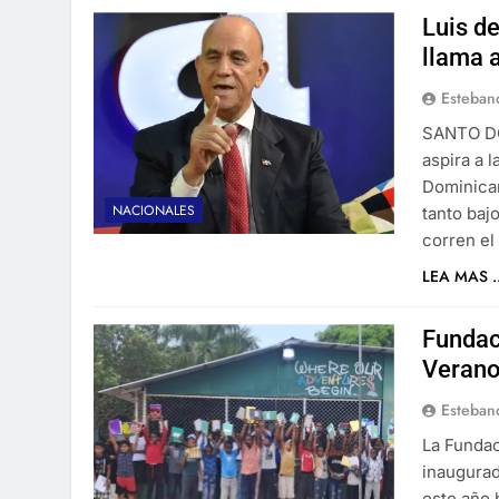
Luis de
llama 
Esteban
SANTO DO
aspira a 
Dominican
NACIONALES
tanto baj
corren el
LEA MAS ..
Fundac
Verano
Esteban
La Fundac
inaugura
este año 