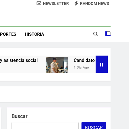
NEWSLETTER
RANDOM NEWS
demnización y rinde cuentas de sus 18
itución de servicios y asistencia social
sde la presidencia la nueva imagen del
CODIA
EPORTES
HISTORIA
e lo ubicó Osiris de León hace un mes
la Camara de Comercio de San Cristobal
al
Candidato George Richardson ejerce su vot
1 Día Ago
Buscar
BUSCAR