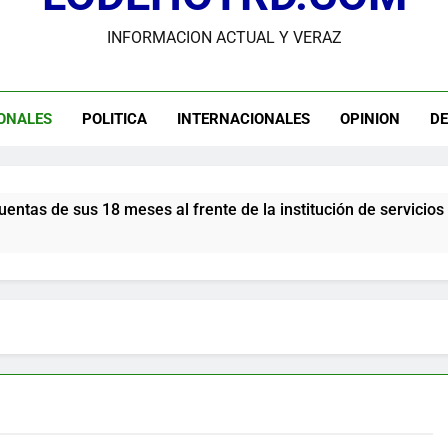
INFORMACION ACTUAL Y VERAZ
dministrador del INAVI encabeza acto de entrega de cheques por in
meses al frente de la inst
andidato George Richardson ejerce su voto y promete fortalecer de
ONALES
POLITICA
INTERNACIONALES
OPINION
D
USGS confirma epicentro de terremoto en Venezuela dond
Participación de Víctor Espinal en 
ses al frente de la institución de servicios y asistencia soci