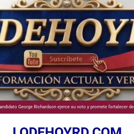
Participación de Víctor Espinal en 
dministrador del INAVI encabeza acto de entrega de cheques por in
meses al frente de la inst
andidato George Richardson ejerce su voto y promete fortalecer de
USGS confirma epicentro de terremoto en Venezuela dond
LODEHOYRD.COM
Participación de Víctor Espinal en 