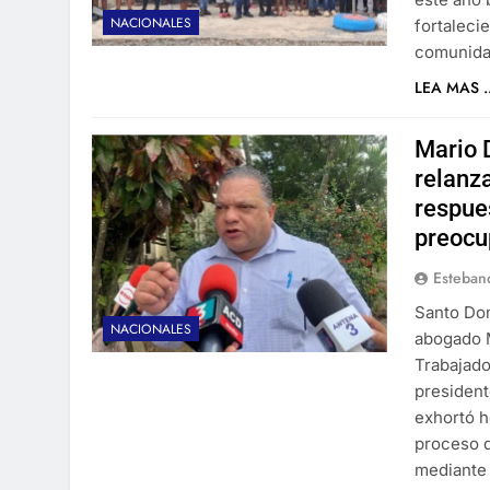
NACIONALES
fortaleci
comunida
LEA MAS ..
Mario 
relanz
respue
preocu
Esteban
Santo Dom
NACIONALES
abogado M
Trabajado
president
exhortó h
proceso d
mediante