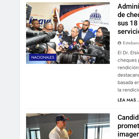
Admini
de che
sus 18 
servici
Esteban
El Dr. El
NACIONALES
cheques p
rendición
destacand
basada en
la rendic
LEA MAS ..
Candid
promet
imagen