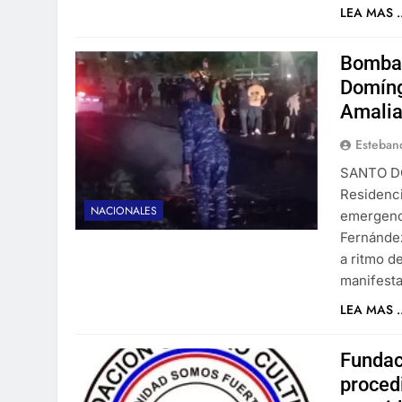
LEA MAS ..
Bombas
Domíng
Amali
Esteban
​SANTO D
Residenci
NACIONALES
emergenci
Fernández
a ritmo d
manifesta
LEA MAS ..
Fundac
proced