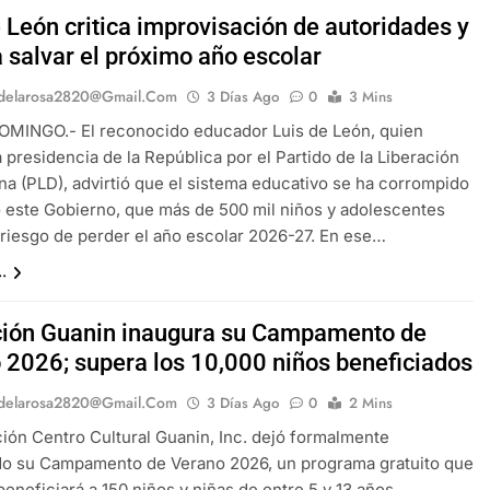
 León critica improvisación de autoridades y
a salvar el próximo año escolar
delarosa2820@gmail.com
3 Días Ago
0
3 Mins
MINGO.- El reconocido educador Luis de León, quien
la presidencia de la República por el Partido de la Liberación
a (PLD), advirtió que el sistema educativo se ha corrompido
o este Gobierno, que más de 500 mil niños y adolescentes
 riesgo de perder el año escolar 2026-27. En ese…
.
ión Guanin inaugura su Campamento de
 2026; supera los 10,000 niños beneficiados
delarosa2820@gmail.com
3 Días Ago
0
2 Mins
ión Centro Cultural Guanin, Inc. dejó formalmente
do su Campamento de Verano 2026, un programa gratuito que
beneficiará a 150 niños y niñas de entre 5 y 13 años,