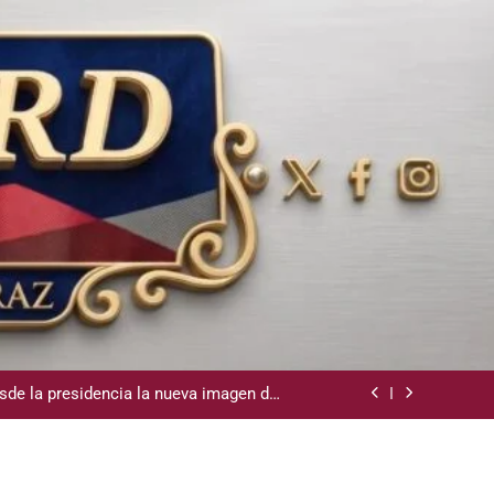
la Camara de Comercio de San Cristobal
demnización y rinde cuentas de sus 18
itución de servicios y asistencia social
sde la presidencia la nueva imagen del
CODIA
e lo ubicó Osiris de León hace un mes
la Camara de Comercio de San Cristobal