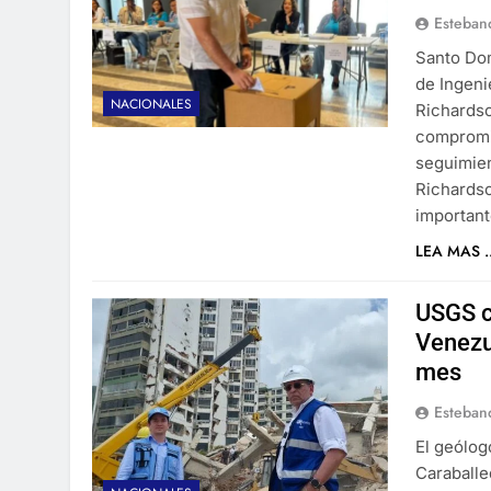
Esteban
Santo Dom
de Ingeni
NACIONALES
Richardso
compromis
seguimien
Richards
important
LEA MAS ..
USGS c
Venezu
mes
Esteban
El geólog
Caraballe