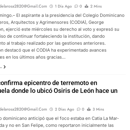
delarosa2820@gmail.com
1 Día Ago
0
2 Mins
ingo.– El aspirante a la presidencia del Colegio Dominicano
eros, Arquitectos y Agrimensores (CODIA), George
n, ejerció este miércoles su derecho al voto y expresó su
o de continuar fortaleciendo la institución, dando
to al trabajo realizado por las gestiones anteriores.
on destacó que el CODIA ha experimentado avances
es en los últimos años gracias…
.
onfirma epicentro de terremoto en
ela donde lo ubicó Osiris de León hace un
delarosa2820@gmail.com
2 Días Ago
0
3 Mins
o dominicano anticipó que el foco estaba en Catia La Mar-
da y no en San Felipe, como reportaron inicialmente las