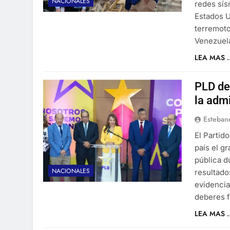
NACIONALES
redes sí
Estados U
terremoto
Venezuel
LEA MAS ..
PLD de
la adm
Esteban
El Partid
país el g
pública d
NACIONALES
resultado
evidencia
deberes 
LEA MAS ..