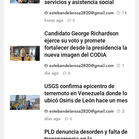
servicios y asistencia social
estebandelarosa2820@gmail.com
14
horas ago
0
Candidato George Richardson
ejerce su voto y promete
fortalecer desde la presidencia la
nueva imagen del CODIA
estebandelarosa2820@gmail.com
1
día ago
0
USGS confirma epicentro de
terremoto en Venezuela donde lo
ubicó Osiris de León hace un mes
estebandelarosa2820@gmail.com
2
días ago
0
PLD denuncia desorden y falta de
transparencia en la