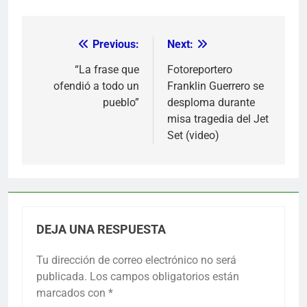
Previous:
Next:
Navegación
de
“La frase que
Fotoreportero
ofendió a todo un
Franklin Guerrero se
entradas
pueblo”
desploma durante
misa tragedia del Jet
Set (video)
DEJA UNA RESPUESTA
Tu dirección de correo electrónico no será
publicada.
Los campos obligatorios están
marcados con
*