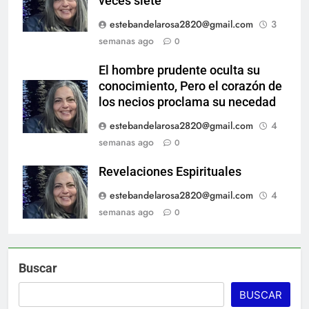
veces siete
estebandelarosa2820@gmail.com
3
semanas ago
0
El hombre prudente oculta su
conocimiento, Pero el corazón de
los necios proclama su necedad
estebandelarosa2820@gmail.com
4
semanas ago
0
Revelaciones Espirituales
estebandelarosa2820@gmail.com
4
semanas ago
0
Buscar
BUSCAR