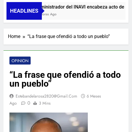
Administrador del INAVI encabeza acto de entreg
HEADLINES
14 Horas Ago
Home
“La frase que ofendió a todo un pueblo”
OPINION
“La frase que ofendió a todo
un pueblo”
Estebandelarosa2820@gmail.com
6 Meses
0
Ago
3 Mins