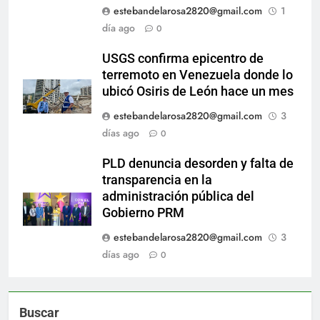
estebandelarosa2820@gmail.com
1
día ago
0
USGS confirma epicentro de
terremoto en Venezuela donde lo
ubicó Osiris de León hace un mes
estebandelarosa2820@gmail.com
3
días ago
0
PLD denuncia desorden y falta de
transparencia en la
administración pública del
Gobierno PRM
estebandelarosa2820@gmail.com
3
días ago
0
Buscar