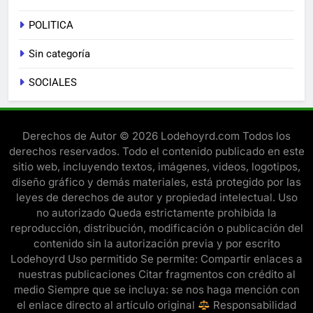
POLITICA
Sin categoría
SOCIALES
Derechos de Autor © 2026 Lodehoyrd.com Todos los
derechos reservados. Todo el contenido publicado en este
sitio web, incluyendo textos, imágenes, videos, logotipos,
diseño gráfico y demás materiales, está protegido por las
leyes de derechos de autor y propiedad intelectual. Uso
no autorizado Queda estrictamente prohibida la
reproducción, distribución, modificación o publicación del
contenido sin la autorización previa y por escrito
Lodehoyrd Uso permitido Se permite: Compartir enlaces a
nuestras publicaciones Citar fragmentos con crédito al
medio Siempre que se incluya: se nos haga mención con
el enlace directo al artículo original
Responsabilidad