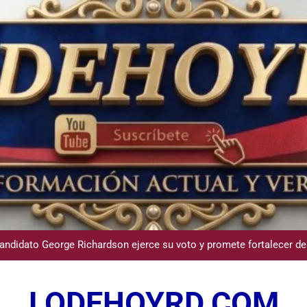
Participación de Víctor Espinal en 
dministrador del INAVI encabeza acto de entrega de cheques por in
meses al frente de la inst
andidato George Richardson ejerce su voto y promete fortalecer de
USGS confirma epicentro de terremoto en Venezuela dond
LODEHOYRD.COM
Participación de Víctor Espinal en 