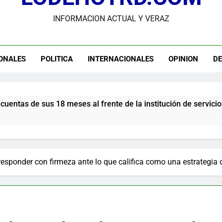
INFORMACION ACTUAL Y VERAZ
dministrador del INAVI encabeza acto de entrega de cheques por in
meses al frente de la inst
andidato George Richardson ejerce su voto y promete fortalecer de
ONALES
POLITICA
INTERNACIONALES
OPINION
D
USGS confirma epicentro de terremoto en Venezuela dond
Participación de Víctor Espinal en 
es al frente de la institución de servicios y asistencia socia
responder con firmeza ante lo que califica como una estrategia 