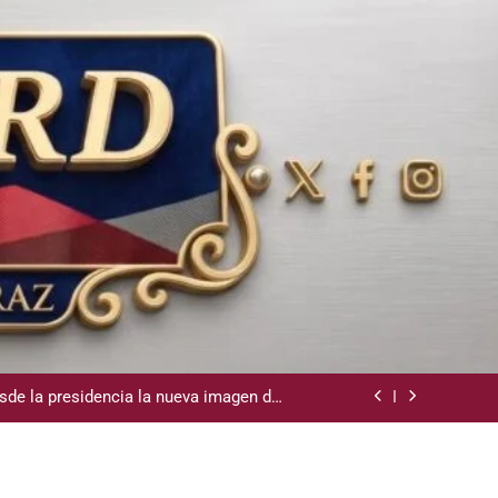
la Camara de Comercio de San Cristobal
demnización y rinde cuentas de sus 18
itución de servicios y asistencia social
sde la presidencia la nueva imagen del
CODIA
e lo ubicó Osiris de León hace un mes
la Camara de Comercio de San Cristobal