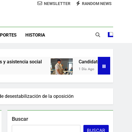
NEWSLETTER
RANDOM NEWS
demnización y rinde cuentas de sus 18
itución de servicios y asistencia social
sde la presidencia la nueva imagen del
CODIA
EPORTES
HISTORIA
e lo ubicó Osiris de León hace un mes
la Camara de Comercio de San Cristobal
l
Candidato George Richardson ejerce su voto
1 Día Ago
de desestabilización de la oposición
Buscar
BUSCAR