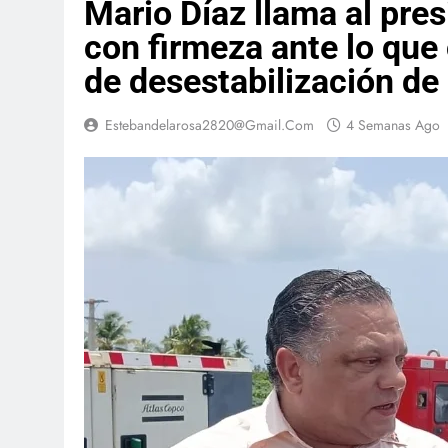
Mario Díaz llama al pre
con firmeza ante lo que
de desestabilización de 
Estebandelarosa2820@gmail.com
4 Semanas Ago