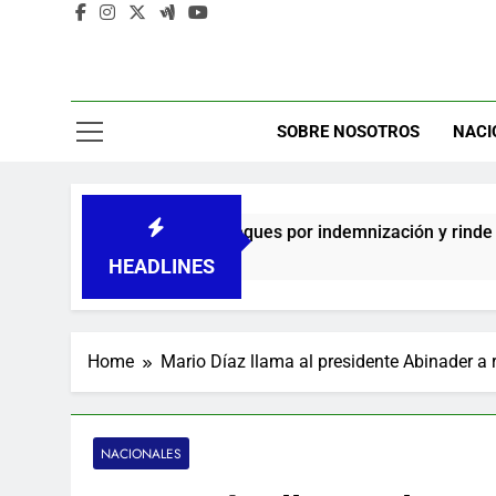
A
C
SOBRE NOSOTROS
NACI
ega de cheques por indemnización y rinde cuentas de sus 18 mes
HEADLINES
Home
Mario Díaz llama al presidente Abinader a 
NACIONALES