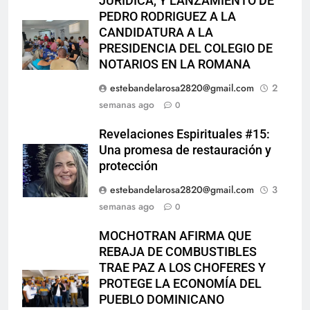
JURIDICA, Y LANZAMIENTO DE
PEDRO RODRIGUEZ A LA
CANDIDATURA A LA
PRESIDENCIA DEL COLEGIO DE
NOTARIOS EN LA ROMANA
estebandelarosa2820@gmail.com
2
semanas ago
0
Revelaciones Espirituales #15:
Una promesa de restauración y
protección
estebandelarosa2820@gmail.com
3
semanas ago
0
MOCHOTRAN AFIRMA QUE
REBAJA DE COMBUSTIBLES
TRAE PAZ A LOS CHOFERES Y
PROTEGE LA ECONOMÍA DEL
PUEBLO DOMINICANO