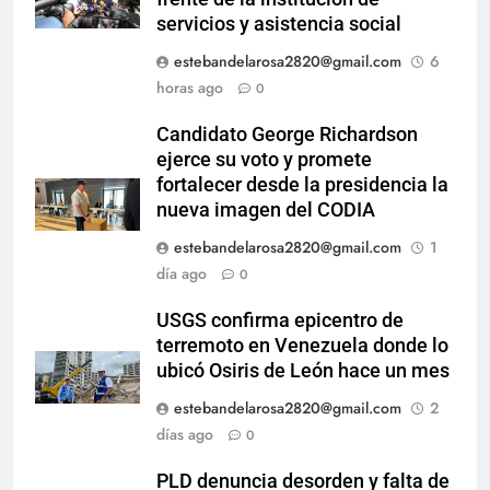
servicios y asistencia social
estebandelarosa2820@gmail.com
6
horas ago
0
Candidato George Richardson
ejerce su voto y promete
fortalecer desde la presidencia la
nueva imagen del CODIA
estebandelarosa2820@gmail.com
1
día ago
0
USGS confirma epicentro de
terremoto en Venezuela donde lo
ubicó Osiris de León hace un mes
estebandelarosa2820@gmail.com
2
días ago
0
PLD denuncia desorden y falta de