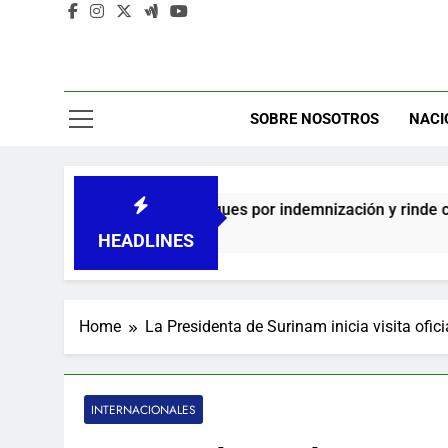
A
C
SOBRE NOSOTROS
NACI
a de cheques por indemnización y rinde cuentas de sus 18 meses
HEADLINES
Home
La Presidenta de Surinam inicia visita ofi
INTERNACIONALES