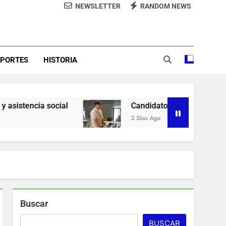
NEWSLETTER
RANDOM NEWS
demnización y rinde cuentas de sus 18
itución de servicios y asistencia social
sde la presidencia la nueva imagen del
CODIA
EPORTES
HISTORIA
e lo ubicó Osiris de León hace un mes
la Camara de Comercio de San Cristobal
Candidato George Richardson ejerce su voto 
2 Días Ago
Buscar
BUSCAR