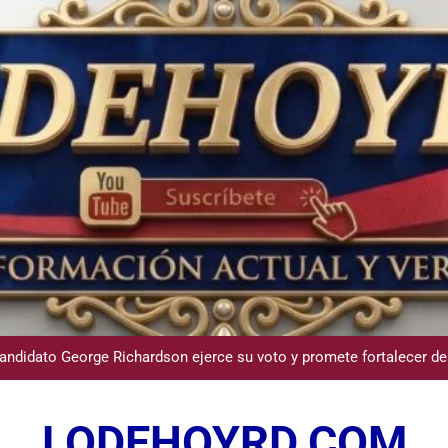
Participación de Víctor Espinal en 
dministrador del INAVI encabeza acto de entrega de cheques por in
meses al frente de la inst
andidato George Richardson ejerce su voto y promete fortalecer de
USGS confirma epicentro de terremoto en Venezuela dond
LODEHOYRD.COM
Participación de Víctor Espinal en 