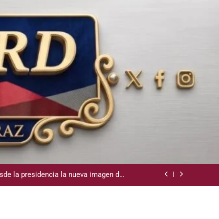
la Camara de Comercio de San Cristobal
demnización y rinde cuentas de sus 18
itución de servicios y asistencia social
sde la presidencia la nueva imagen del
CODIA
e lo ubicó Osiris de León hace un mes
la Camara de Comercio de San Cristobal