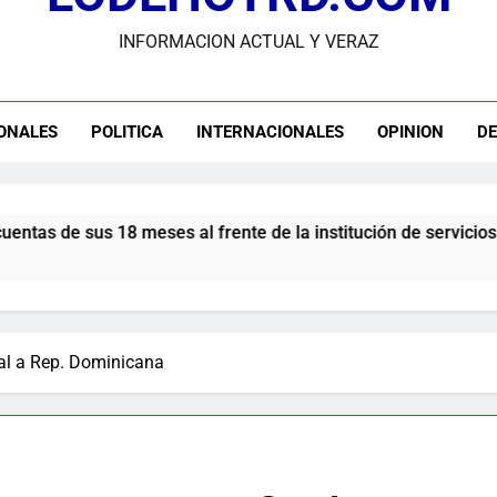
INFORMACION ACTUAL Y VERAZ
dministrador del INAVI encabeza acto de entrega de cheques por in
meses al frente de la inst
andidato George Richardson ejerce su voto y promete fortalecer de
ONALES
POLITICA
INTERNACIONALES
OPINION
D
USGS confirma epicentro de terremoto en Venezuela dond
Participación de Víctor Espinal en 
 al frente de la institución de servicios y asistencia social
cial a Rep. Dominicana