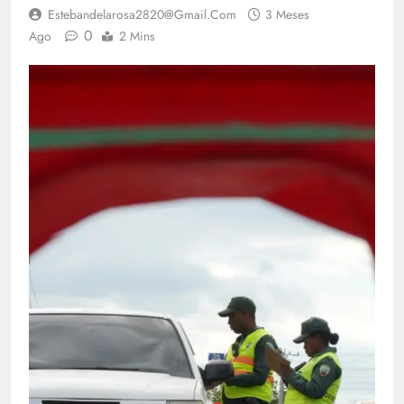
Estebandelarosa2820@gmail.com
3 Meses
0
Ago
2 Mins