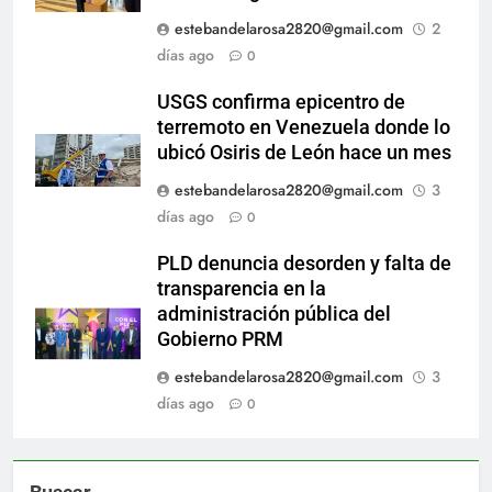
estebandelarosa2820@gmail.com
2
días ago
0
USGS confirma epicentro de
terremoto en Venezuela donde lo
ubicó Osiris de León hace un mes
estebandelarosa2820@gmail.com
3
días ago
0
PLD denuncia desorden y falta de
transparencia en la
administración pública del
Gobierno PRM
estebandelarosa2820@gmail.com
3
días ago
0