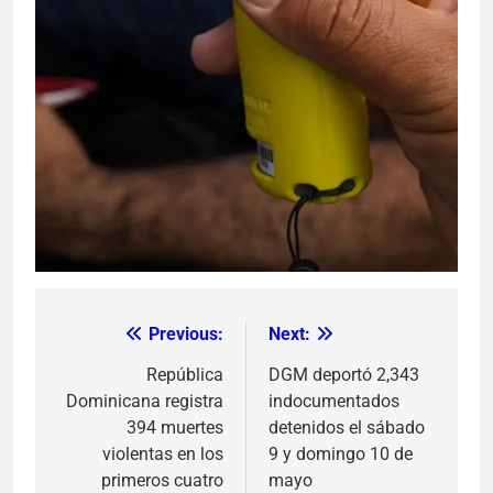
Previous:
Next:
Navegación
de
República
DGM deportó 2,343
Dominicana registra
indocumentados
entradas
394 muertes
detenidos el sábado
violentas en los
9 y domingo 10 de
primeros cuatro
mayo