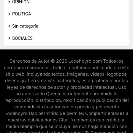
OPINION
POLITICA
Sin categoría
SOCIALES
Derechos de Autor © 2026 Lodehoyrd.com Todos los
derechos reservados. Todo el contenido publicado en este
sitio web, incluyendo textos, imágenes, videos, logotipos,
diseño gráfico y demás materiales, está protegido por las
leyes de derechos de autor y propiedad intelectual. Uso
no autorizado Queda estrictamente prohibida la
reproducción, distribución, modificación o publicación del
contenido sin la autorización previa y por escrito
Lodehoyrd Uso permitido Se permite: Compartir enlaces a
nuestras publicaciones Citar fragmentos con crédito al
medio Siempre que se incluya: se nos haga mención con
el enlace directo al artículo original
Responsabilidad