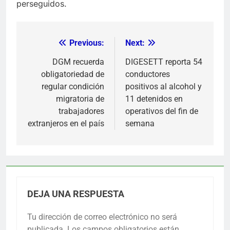
perseguidos.
Previous:
Next:
Navegación
de
DGM recuerda
DIGESETT reporta 54
obligatoriedad de
conductores
entradas
regular condición
positivos al alcohol y
migratoria de
11 detenidos en
trabajadores
operativos del fin de
extranjeros en el país
semana
DEJA UNA RESPUESTA
Tu dirección de correo electrónico no será
publicada.
Los campos obligatorios están