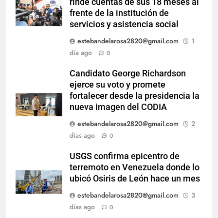
rinde cuentas de sus 18 meses al
frente de la institución de
servicios y asistencia social
estebandelarosa2820@gmail.com
1
día ago
0
Candidato George Richardson
ejerce su voto y promete
fortalecer desde la presidencia la
nueva imagen del CODIA
estebandelarosa2820@gmail.com
2
días ago
0
USGS confirma epicentro de
terremoto en Venezuela donde lo
ubicó Osiris de León hace un mes
estebandelarosa2820@gmail.com
3
días ago
0