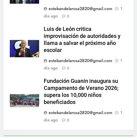
estebandelarosa2820@gmail.com
1
día ago
0
Luis de León critica
improvisación de autoridades y
llama a salvar el próximo año
escolar
estebandelarosa2820@gmail.com
1
día ago
0
Fundación Guanin inaugura su
Campamento de Verano 2026;
supera los 10,000 niños
beneficiados
estebandelarosa2820@gmail.com
1
día ago
0