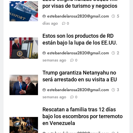
por visas de turismo y negocios
estebandelarosa2820@gmail.com
5
días ago
0
Estos son los productos de RD
están bajo la lupa de los EE.UU.
estebandelarosa2820@gmail.com
2
semanas ago
0
Trump garantiza Netanyahu no
será arrestado en su visita a EU
estebandelarosa2820@gmail.com
3
semanas ago
0
Rescatan a familia tras 12 días
bajo los escombros por terremoto
en Venezuela