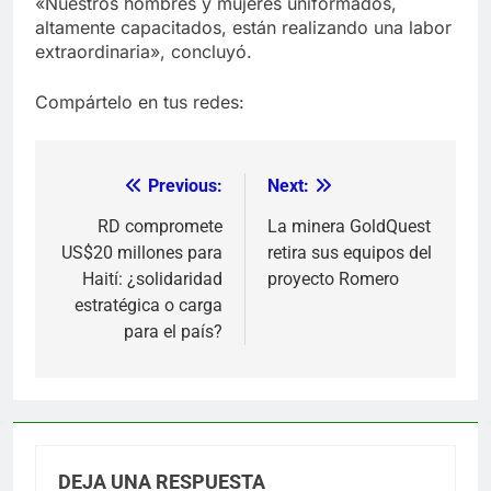
«Nuestros hombres y mujeres uniformados,
altamente capacitados, están realizando una labor
extraordinaria», concluyó.
Compártelo en tus redes:
Previous:
Next:
Navegación
de
RD compromete
La minera GoldQuest
US$20 millones para
retira sus equipos del
entradas
Haití: ¿solidaridad
proyecto Romero
estratégica o carga
para el país?
DEJA UNA RESPUESTA