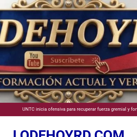
Comisión Hípica Nacional admite emisión de miles de licencias p
Guanin reconoce a Lora & Asociados por su compromiso con
UNTC inicia ofensiva para recuperar fuerza gremial y for
Star Sport desarrolla en Santiago la sexta jornada sobre P
LODEHOYRD.COM
Comisión Hípica Nacional admite emisión de miles de licencias p