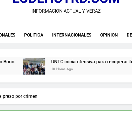
INFORMACION ACTUAL Y VERAZ
Guanin reconoce a Lora & Asociados por su compromiso con
UNTC inicia ofensiva para recuperar fuerza gremial y for
ONALES
POLITICA
INTERNACIONALES
OPINION
D
Star Sport desarrolla en Santiago la sexta jornada sobre P
Comisión Hípica Nacional admite emisión de miles de licencias p
UNTC inicia ofensiva para recuperar fuerza gremial y for
18 Horas Ago
s preso por crimen