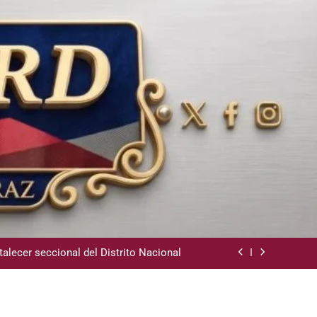
ara instalación de agencias hípicas en
agencias de loterías
 la comunidad y la abogacía Pro Bono
talecer seccional del Distrito Nacional
revención de Lavado de Activos y Juego
Responsable
ara instalación de agencias hípicas en