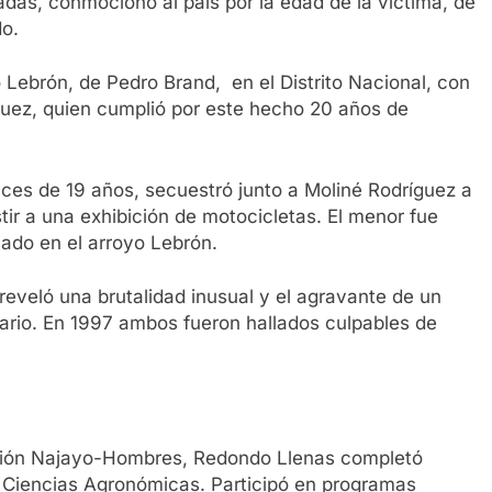
adas, conmocionó al país por la edad de la víctima, de
do.
 Lebrón, de Pedro Brand, en el Distrito Nacional, con
uez, quien cumplió por este hecho 20 años de
es de 19 años, secuestró junto a Moliné Rodríguez a
stir a una exhibición de motocicletas. El menor fue
ado en el arroyo Lebrón.
 reveló una brutalidad inusual y el agravante de un
imario. En 1997 ambos fueron hallados culpables de
cción Najayo-Hombres, Redondo Llenas completó
n Ciencias Agronómicas. Participó en programas