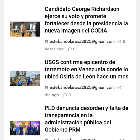
Candidato George Richardson
ejerce su voto y promete
fortalecer desde la presidencia la
nueva imagen del CODIA
estebandelarosa2820@gmail.com
8
horas ago
0
USGS confirma epicentro de
terremoto en Venezuela donde lo
ubicó Osiris de León hace un mes
estebandelarosa2820@gmail.com
1
día ago
0
PLD denuncia desorden y falta de
transparencia en la
administración pública del
Gobierno PRM