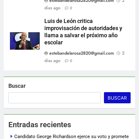
estebandelarosa2820@gmail.com
2
días ago
0
Luis de León critica
improvisación de autoridades y
llama a salvar el próximo año
escolar
estebandelarosa2820@gmail.com
2
días ago
0
Buscar
BUSCAR
Entradas recientes
Candidato George Richardson ejerce su voto y promete