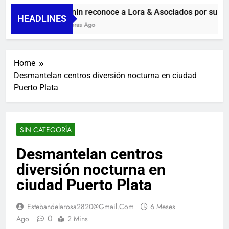
Guanin reconoce a Lora & Asociados por su com
HEADLINES
10 Horas Ago
Home
Desmantelan centros diversión nocturna en ciudad
Puerto Plata
SIN CATEGORÍA
Desmantelan centros
diversión nocturna en
ciudad Puerto Plata
Estebandelarosa2820@gmail.com
6 Meses
0
Ago
2 Mins