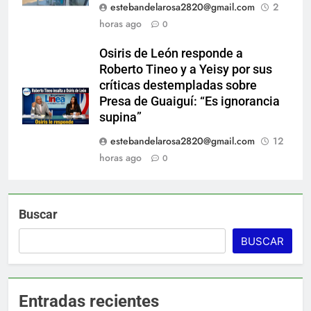
estebandelarosa2820@gmail.com
2
horas ago
0
Osiris de León responde a
Roberto Tineo y a Yeisy por sus
críticas destempladas sobre
Presa de Guaiguí: “Es ignorancia
supina”
estebandelarosa2820@gmail.com
12
horas ago
0
Buscar
BUSCAR
Entradas recientes