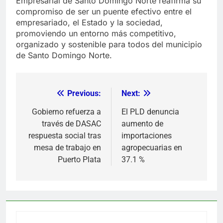
Empresarial de Santo Domingo Norte reafirma su
compromiso de ser un puente efectivo entre el
empresariado, el Estado y la sociedad,
promoviendo un entorno más competitivo,
organizado y sostenible para todos del municipio
de Santo Domingo Norte.
Previous:
Next:
Navegación
de
Gobierno refuerza a
El PLD denuncia
través de DASAC
aumento de
entradas
respuesta social tras
importaciones
mesa de trabajo en
agropecuarias en
Puerto Plata
37.1 %