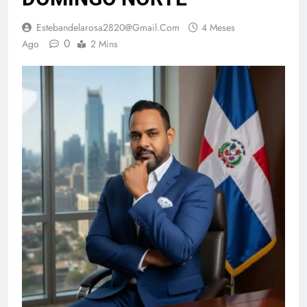
Estebandelarosa2820@gmail.com
4 Meses
0
Ago
2 Mins