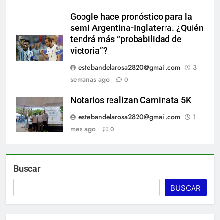
Google hace pronóstico para la
semi Argentina-Inglaterra: ¿Quién
tendrá más “probabilidad de
victoria”?
estebandelarosa2820@gmail.com
3
semanas ago
0
Notarios realizan Caminata 5K
estebandelarosa2820@gmail.com
1
mes ago
0
Buscar
BUSCAR