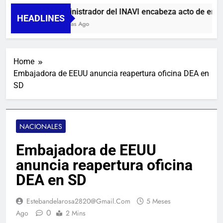
Administrador del INAVI encabeza acto de entrega 
HEADLINES
11 Horas Ago
Home
Embajadora de EEUU anuncia reapertura oficina DEA en
SD
NACIONALES
Embajadora de EEUU
anuncia reapertura oficina
DEA en SD
Estebandelarosa2820@gmail.com
5 Meses
0
Ago
2 Mins