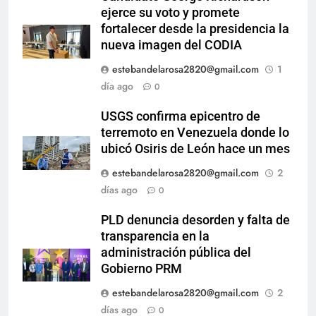
ejerce su voto y promete
fortalecer desde la presidencia la
nueva imagen del CODIA
estebandelarosa2820@gmail.com
1
día ago
0
USGS confirma epicentro de
terremoto en Venezuela donde lo
ubicó Osiris de León hace un mes
estebandelarosa2820@gmail.com
2
días ago
0
PLD denuncia desorden y falta de
transparencia en la
administración pública del
Gobierno PRM
estebandelarosa2820@gmail.com
2
días ago
0