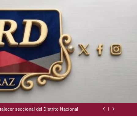
ara instalación de agencias hípicas en
agencias de loterías
 la comunidad y la abogacía Pro Bono
talecer seccional del Distrito Nacional
revención de Lavado de Activos y Juego
Responsable
ara instalación de agencias hípicas en