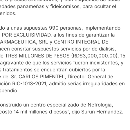
iedades panameñas y fideicomisos, para ocultar el
tenidos.
igido a unas supuestas 990 personas, implementando
OR EXCLUISIVIDAD, a los fines de garantizar la
H FARMACEUTICA, SRL y CENTRO INTEGRAL DE
n consrtar suspuestos servicios por de dialisis,
es de TRES MILLONES DE PESOS (RD$3,000,000.00), 15
 agravante de que los servicios fueron inexistentes, y
s tratamientos se encuentran cubiertos por la
ce del Sr. CARLOS PIMENTEL, Director General de
ción RIC-1013-2021, admitió serias irregularidades en
spendió.
construido un centro especializado de Nefrologia,
costó 14 mil millones d pesos”, dijo Surun Hernández.