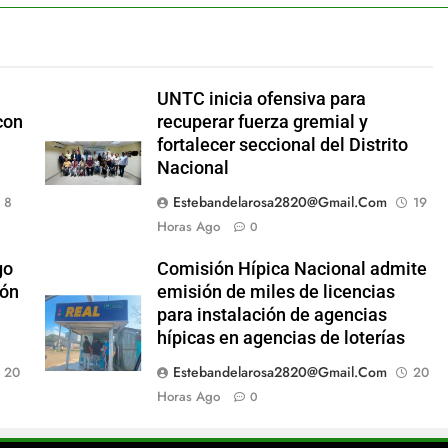
UNTC inicia ofensiva para
con
recuperar fuerza gremial y
fortalecer seccional del Distrito
Nacional
Estebandelarosa2820@gmail.com
8
19
Horas Ago
0
go
Comisión Hípica Nacional admite
ión
emisión de miles de licencias
para instalación de agencias
hípicas en agencias de loterías
Estebandelarosa2820@gmail.com
20
20
Horas Ago
0