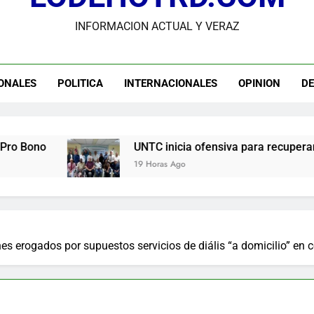
INFORMACION ACTUAL Y VERAZ
Guanin reconoce a Lora & Asociados por su compromiso con
UNTC inicia ofensiva para recuperar fuerza gremial y for
ONALES
POLITICA
INTERNACIONALES
OPINION
D
Star Sport desarrolla en Santiago la sexta jornada sobre P
Comisión Hípica Nacional admite emisión de miles de licencias p
UNTC inicia ofensiva para recuperar fuerza gremial y f
19 Horas Ago
es erogados por supuestos servicios de diális “a domicilio” en