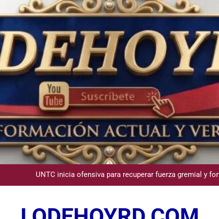
Comisión Hípica Nacional admite emisión de miles de licencias p
Guanin reconoce a Lora & Asociados por su compromiso con
UNTC inicia ofensiva para recuperar fuerza gremial y for
Star Sport desarrolla en Santiago la sexta jornada sobre P
LODEHOYRD.COM
Comisión Hípica Nacional admite emisión de miles de licencias p