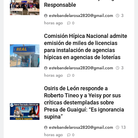
Responsable
estebandelarosa2820@gmail.com
3
horas ago
0
Comisión Hípica Nacional admite
emisión de miles de licencias
para instalación de agencias
hípicas en agencias de loterías
estebandelarosa2820@gmail.com
3
horas ago
0
Osiris de León responde a
Roberto Tineo y a Yeisy por sus
críticas destempladas sobre
Presa de Guaiguí: “Es ignorancia
supina”
estebandelarosa2820@gmail.com
13
horas ago
0