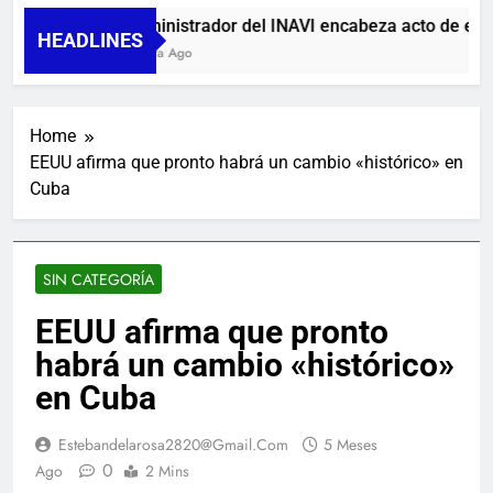
Administrador del INAVI encabeza acto de entrega
HEADLINES
1 Hora Ago
Home
EEUU afirma que pronto habrá un cambio «histórico» en
Cuba
SIN CATEGORÍA
EEUU afirma que pronto
habrá un cambio «histórico»
en Cuba
Estebandelarosa2820@gmail.com
5 Meses
0
Ago
2 Mins