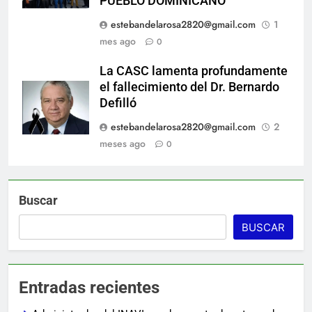
PUEBLO DOMINICANO
estebandelarosa2820@gmail.com
1
mes ago
0
La CASC lamenta profundamente
el fallecimiento del Dr. Bernardo
Defilló
estebandelarosa2820@gmail.com
2
meses ago
0
Buscar
BUSCAR
Entradas recientes