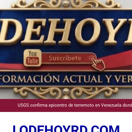
PLD denuncia desorden y falta de transparencia en la a
andidato George Richardson ejerce su voto y promete fortalecer de
USGS confirma epicentro de terremoto en Venezuela dond
Participación de Víctor Espinal en 
LODEHOYRD.COM
PLD denuncia desorden y falta de transparencia en la a