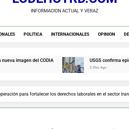
INFORMACION ACTUAL Y VERAZ
andidato George Richardson ejerce su voto y promete fortalecer de
USGS confirma epicentro de terremoto en Venezuela dond
ONALES
POLITICA
INTERNACIONALES
OPINION
D
Participación de Víctor Espinal en 
PLD denuncia desorden y falta de transparencia en la a
 CODIA
USGS confirma epicentro de terremoto
2 Días Ago
peración para fortalecer los derechos laborales en el sector tra