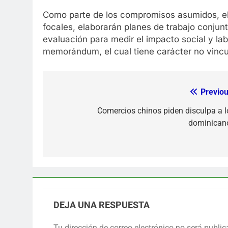
Como parte de los compromisos asumidos, el 
focales, elaborarán planes de trabajo conju
evaluación para medir el impacto social y la
memorándum, el cual tiene carácter no vincul
Previou
Navegación
de
Comercios chinos piden disculpa a l
dominican
entradas
DEJA UNA RESPUESTA
Tu dirección de correo electrónico no será public