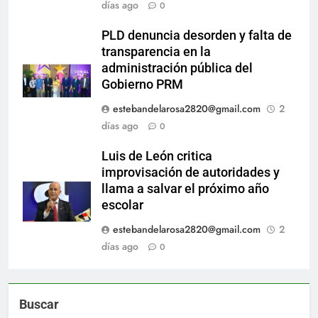
días ago
0
PLD denuncia desorden y falta de
transparencia en la
administración pública del
Gobierno PRM
estebandelarosa2820@gmail.com
2
días ago
0
Luis de León critica
improvisación de autoridades y
llama a salvar el próximo año
escolar
estebandelarosa2820@gmail.com
2
días ago
0
Buscar