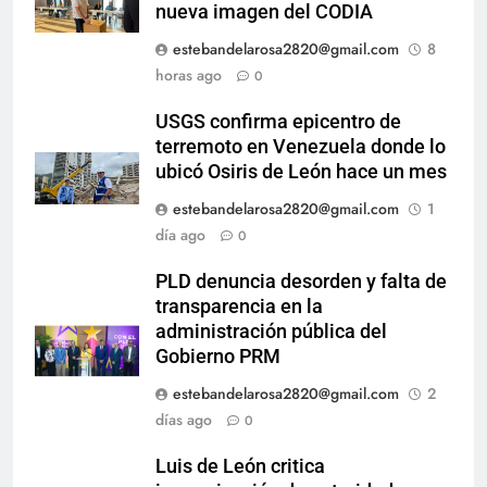
nueva imagen del CODIA
estebandelarosa2820@gmail.com
8
horas ago
0
USGS confirma epicentro de
terremoto en Venezuela donde lo
ubicó Osiris de León hace un mes
estebandelarosa2820@gmail.com
1
día ago
0
PLD denuncia desorden y falta de
transparencia en la
administración pública del
Gobierno PRM
estebandelarosa2820@gmail.com
2
días ago
0
Luis de León critica