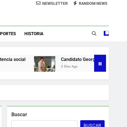
NEWSLETTER
RANDOM NEWS
demnización y rinde cuentas de sus 18
itución de servicios y asistencia social
sde la presidencia la nueva imagen del
CODIA
e lo ubicó Osiris de León hace un mes
EPORTES
HISTORIA
la Camara de Comercio de San Cristobal
Candidato George Richardson ejerce su voto y p
2 Días Ago
Buscar
BUSCAR