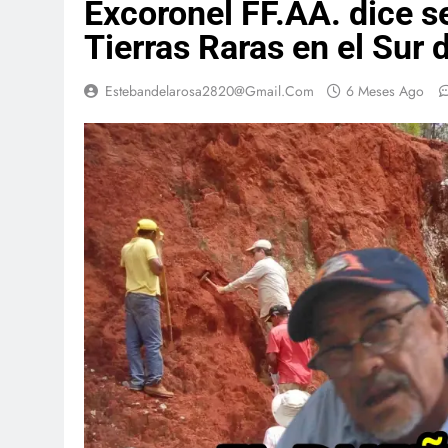
Excoronel FF.AA. dice s
Tierras Raras en el Sur
Estebandelarosa2820@gmail.com
6 Meses Ago