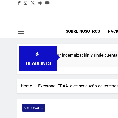
A
C
SOBRE NOSOTROS
NACI
e cheques por indemnización y rinde cuentas de sus 18 meses al
HEADLINES
Home
Excoronel FF.AA. dice ser dueño de terreno
NACIONALES