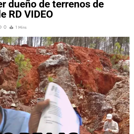
er dueño de terrenos de
 de RD VIDEO
0
1 Mins