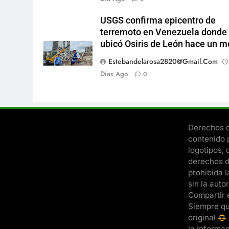
USGS confirma epicentro de
terremoto en Venezuela donde 
ubicó Osiris de León hace un m
Estebandelarosa2820@gmail.com
Días Ago
0
Derechos d
contenido 
logotipos, 
derechos d
prohibida l
sin la auto
Compartir 
Siempre qu
original
la informa