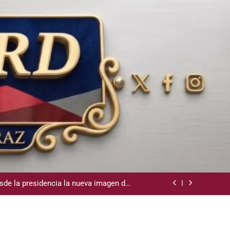
la Camara de Comercio de San Cristobal
demnización y rinde cuentas de sus 18
itución de servicios y asistencia social
sde la presidencia la nueva imagen del
CODIA
e lo ubicó Osiris de León hace un mes
la Camara de Comercio de San Cristobal