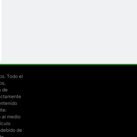
s. Todo el
os,
s de
rictamente
ontenido
te:
o al medio
ículo
ndebido de
de