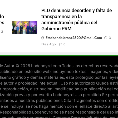
PLD denuncia desorden y falta de
lo
transparencia en la
es
administración pública del
Gobierno PRM
3
Estebandelarosa2820@gmail.com
3
Días Ago
0
e Autor © 2026 Lodehoyrd.com Todos los derechos reservado
publicado en este sitio web, incluyendo textos, imágenes, vide
diseño gráfico y demás materiales, está protegido por las leye
e autor y propiedad intelectual. Uso no autorizado Queda est
a reproducción, distribución, modificación o publicación del c
rización previa y por escrito Lodehoyrd Uso permitido Se permi
enlaces a nuestras publicaciones Citar fragmentos con crédit
e se incluya: se nos haga mención con el enlace directo al art
Responsabilidad Lodehoyrd no se hace responsable del uso i
ción publicada por terceros. Contacto Para solicitudes de uso 