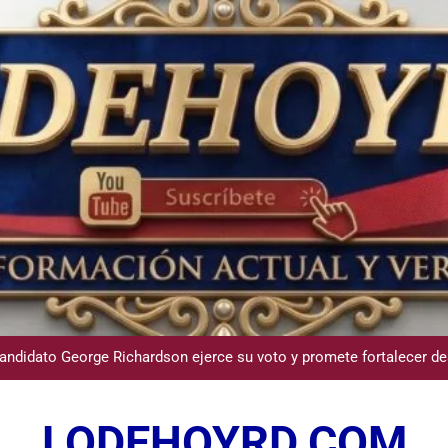
Participación de Víctor Espinal en 
dministrador del INAVI encabeza acto de entrega de cheques por in
meses al frente de la inst
andidato George Richardson ejerce su voto y promete fortalecer de
USGS confirma epicentro de terremoto en Venezuela dond
LODEHOYRD.COM
Participación de Víctor Espinal en 