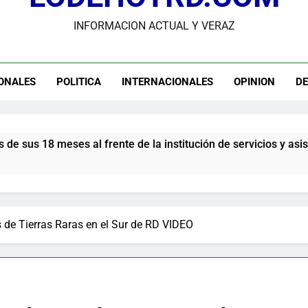
dministrador del INAVI encabeza acto de entrega de cheques por in
INFORMACION ACTUAL Y VERAZ
meses al frente de la inst
andidato George Richardson ejerce su voto y promete fortalecer de
USGS confirma epicentro de terremoto en Venezuela dond
ONALES
POLITICA
INTERNACIONALES
OPINION
D
Participación de Víctor Espinal en 
 frente de la institución de servicios y asistencia social
s de Tierras Raras en el Sur de RD VIDEO