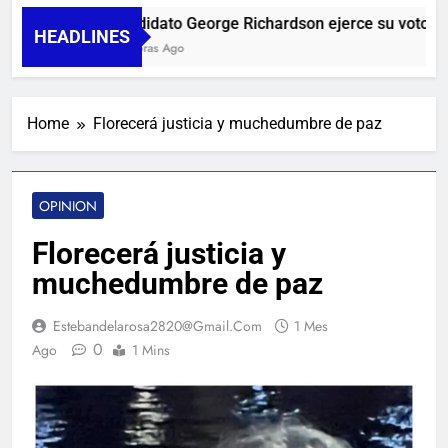
Candidato George Richardson ejerce su voto y pr
HEADLINES
10 Horas Ago
Home
Florecerá justicia y muchedumbre de paz
OPINION
Florecerá justicia y
muchedumbre de paz
Estebandelarosa2820@gmail.com
1 Mes
0
Ago
1 Mins