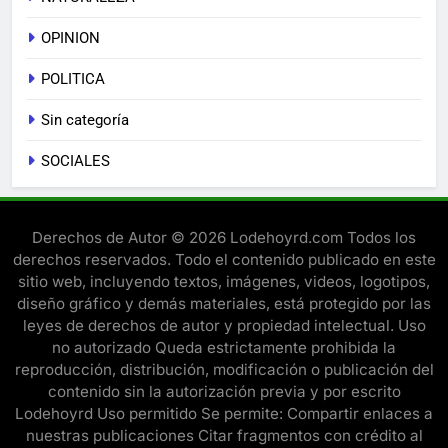
OPINION
POLITICA
Sin categoría
SOCIALES
Derechos de Autor © 2026 Lodehoyrd.com Todos los
derechos reservados. Todo el contenido publicado en este
sitio web, incluyendo textos, imágenes, videos, logotipos,
diseño gráfico y demás materiales, está protegido por las
leyes de derechos de autor y propiedad intelectual. Uso
no autorizado Queda estrictamente prohibida la
reproducción, distribución, modificación o publicación del
contenido sin la autorización previa y por escrito
Lodehoyrd Uso permitido Se permite: Compartir enlaces a
nuestras publicaciones Citar fragmentos con crédito al