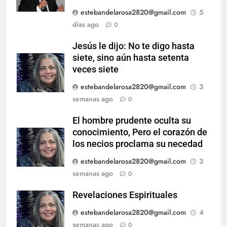
estebandelarosa2820@gmail.com
5
días ago
0
Jesús le dijo: No te digo hasta
siete, sino aún hasta setenta
veces siete
estebandelarosa2820@gmail.com
3
semanas ago
0
El hombre prudente oculta su
conocimiento, Pero el corazón de
los necios proclama su necedad
estebandelarosa2820@gmail.com
3
semanas ago
0
Revelaciones Espirituales
estebandelarosa2820@gmail.com
4
semanas ago
0