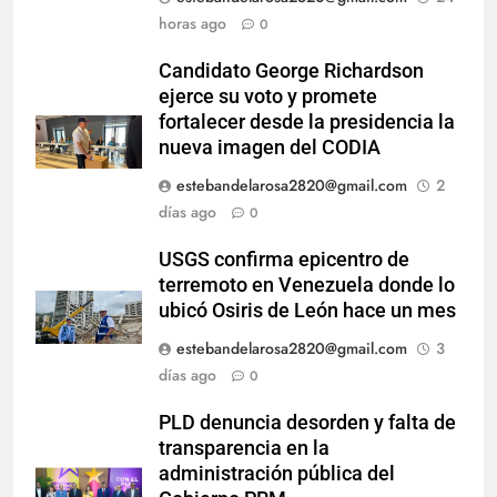
horas ago
0
Candidato George Richardson
ejerce su voto y promete
fortalecer desde la presidencia la
nueva imagen del CODIA
estebandelarosa2820@gmail.com
2
días ago
0
USGS confirma epicentro de
terremoto en Venezuela donde lo
ubicó Osiris de León hace un mes
estebandelarosa2820@gmail.com
3
días ago
0
PLD denuncia desorden y falta de
transparencia en la
administración pública del