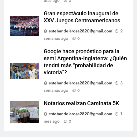
días ago
0
Gran espectáculo inaugural de
XXV Juegos Centroamericanos
estebandelarosa2820@gmail.com
2
semanas ago
0
Google hace pronóstico para la
semi Argentina-Inglaterra: ¿Quién
tendrá más “probabilidad de
victoria”?
estebandelarosa2820@gmail.com
3
semanas ago
0
Notarios realizan Caminata 5K
estebandelarosa2820@gmail.com
1
mes ago
0