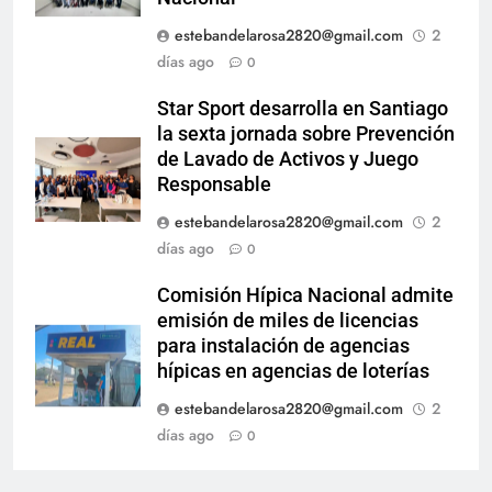
estebandelarosa2820@gmail.com
2
días ago
0
Star Sport desarrolla en Santiago
la sexta jornada sobre Prevención
de Lavado de Activos y Juego
Responsable
estebandelarosa2820@gmail.com
2
días ago
0
Comisión Hípica Nacional admite
emisión de miles de licencias
para instalación de agencias
hípicas en agencias de loterías
estebandelarosa2820@gmail.com
2
días ago
0