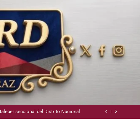
ara instalación de agencias hípicas en
agencias de loterías
 la comunidad y la abogacía Pro Bono
talecer seccional del Distrito Nacional
revención de Lavado de Activos y Juego
Responsable
ara instalación de agencias hípicas en