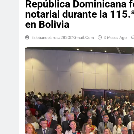
República Dominicana fo
notarial durante la 115
en Bolivia
Estebandelarosa2820@gmail.com
3 Meses Ago