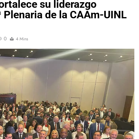
rtalece su liderazgo
.ª Plenaria de la CAAm-UINL
0
4 Mins