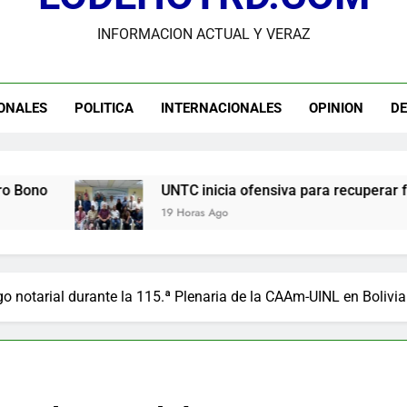
INFORMACION ACTUAL Y VERAZ
Guanin reconoce a Lora & Asociados por su compromiso con
UNTC inicia ofensiva para recuperar fuerza gremial y for
ONALES
POLITICA
INTERNACIONALES
OPINION
D
Star Sport desarrolla en Santiago la sexta jornada sobre P
Comisión Hípica Nacional admite emisión de miles de licencias p
UNTC inicia ofensiva para recuperar fuerza gremial y f
19 Horas Ago
o notarial durante la 115.ª Plenaria de la CAAm-UINL en Bolivia