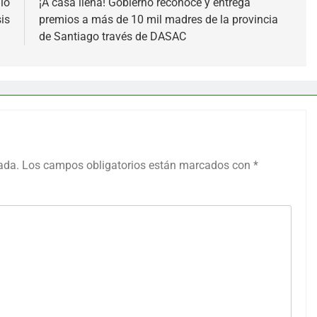
io
¡A casa llena! Gobierno reconoce y entrega
sis
premios a más de 10 mil madres de la provincia
de Santiago través de DASAC
ada.
Los campos obligatorios están marcados con
*