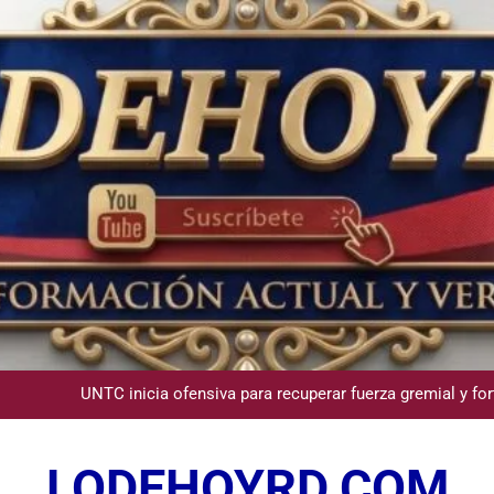
Comisión Hípica Nacional admite emisión de miles de licencias p
Guanin reconoce a Lora & Asociados por su compromiso con
UNTC inicia ofensiva para recuperar fuerza gremial y for
Star Sport desarrolla en Santiago la sexta jornada sobre P
LODEHOYRD.COM
Comisión Hípica Nacional admite emisión de miles de licencias p