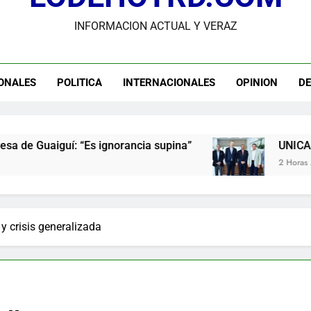
Juegos Centroamerica
INFORMACION ACTUAL Y VERAZ
Osiris de León responde a Roberto Tineo y a Yeisy por sus crítica
UNICARIBE recibe ministro argentino Federico Sturzenegger para di
ONALES
POLITICA
INTERNACIONALES
OPINION
D
Comisión Hípica denuncia venta ilegal de Juegos 
medores Comunitarios de DASAC garantizan alimentación de miles 
Juegos Centroamerica
s ignorancia supina”
UNICARIBE recibe ministr
2 Horas Ago
y crisis generalizada