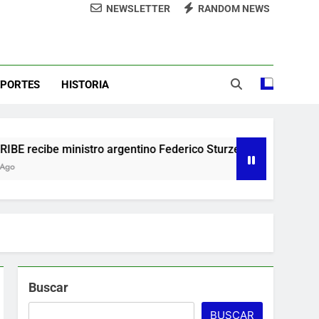
NEWSLETTER
RANDOM NEWS
nos y del Caribe Santo Domingo 2026
s destempladas sobre Presa de Guaiguí:
“Es ignorancia supina”
alogar sobre liderazgo, transformación
del Estado e innovación pública
EPORTES
HISTORIA
virtuales, desmiente bancas deportivas
de voluntarios y personal de los XXV
nos y del Caribe Santo Domingo 2026
o argentino Federico Sturzenegger para dialogar sobre lidera
Buscar
BUSCAR