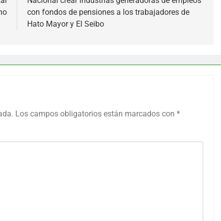
al
Nacional crear industrias generadoras de empleos
no
con fondos de pensiones a los trabajadores de
Hato Mayor y El Seibo
ada.
Los campos obligatorios están marcados con
*