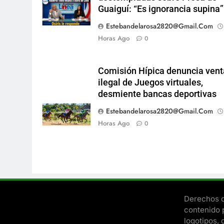
Guaiguí: “Es ignorancia supina”
Estebandelarosa2820@gmail.com
Horas Ago
0
Comisión Hípica denuncia vent
ilegal de Juegos virtuales,
desmiente bancas deportivas
Estebandelarosa2820@gmail.com
Horas Ago
0
Derechos d
contenido 
logotipos, 