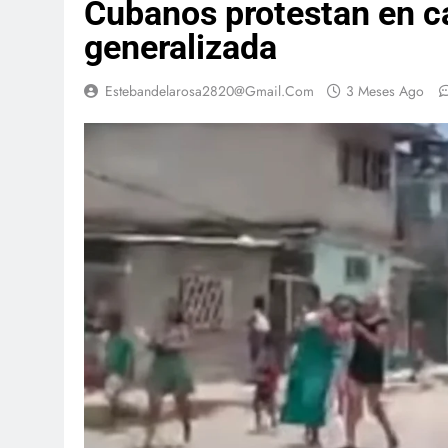
Cubanos protestan en ca
generalizada
Estebandelarosa2820@gmail.com
3 Meses Ago