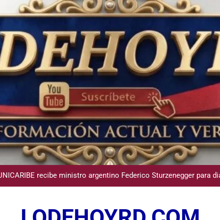
medores Comunitarios de DASAC garantizan alimentación de miles 
Juegos Centroamerica
Osiris de León responde a Roberto Tineo y a Yeisy por sus crítica
UNICARIBE recibe ministro argentino Federico Sturzenegger para di
Comisión Hípica denuncia venta ilegal de Juegos 
LODEHOYRD.COM
medores Comunitarios de DASAC garantizan alimentación de miles 