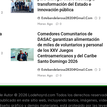
transformación del Estado e
innovación pública
2
Estebandelarosa2820@gmail.com
2
Horas Ago
0
a
Comedores Comunitarios de
DASAC garantizan alimentación
de miles de voluntarios y personal
de los XXV Juegos
2
Centroamericanos y del Caribe
Santo Domingo 2026
Estebandelarosa2820@gmail.com
2
Horas Ago
0
e Autor © 2026 Lodehoyrd.com Todos los derechos reservado
publicado en este sitio web, incluyendo textos, imágenes, vide
diseño gráfico y demás materiales, está protegido por las leye