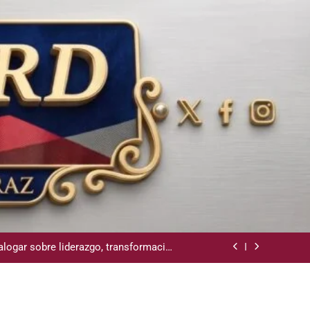
de voluntarios y personal de los XXV
nos y del Caribe Santo Domingo 2026
s destempladas sobre Presa de Guaiguí:
“Es ignorancia supina”
alogar sobre liderazgo, transformación
del Estado e innovación pública
virtuales, desmiente bancas deportivas
de voluntarios y personal de los XXV