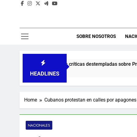
SOBRE NOSOTROS
NACI
Co
Yeisy por sus críticas destempladas sobre Presa de Guaiguí: “E
HEADLINES
Home
Cubanos protestan en calles por apagones 
NACIONALES