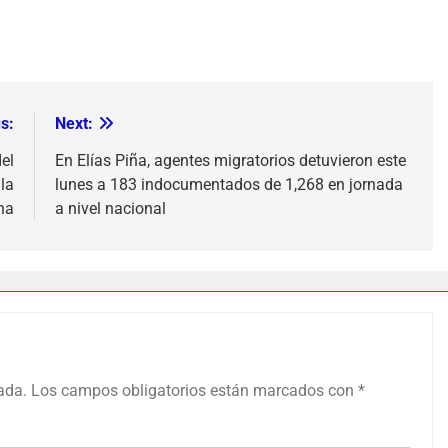
s:
Next:
el
En Elías Piña, agentes migratorios detuvieron este
la
lunes a 183 indocumentados de 1,268 en jornada
na
a nivel nacional
ada.
Los campos obligatorios están marcados con
*