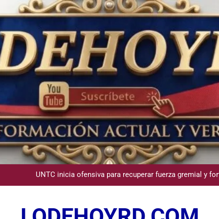
Comisión Hípica Nacional admite emisión de miles de licencias p
Guanin reconoce a Lora & Asociados por su compromiso con
UNTC inicia ofensiva para recuperar fuerza gremial y for
Star Sport desarrolla en Santiago la sexta jornada sobre P
LODEHOYRD.COM
Comisión Hípica Nacional admite emisión de miles de licencias p