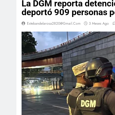
La DGM reporta detenci
deportó 909 personas po
Estebandelarosa2820@gmail.com
3 Meses Ago