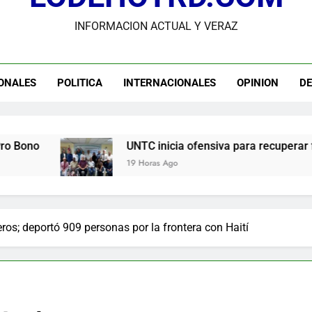
INFORMACION ACTUAL Y VERAZ
Guanin reconoce a Lora & Asociados por su compromiso con
UNTC inicia ofensiva para recuperar fuerza gremial y for
ONALES
POLITICA
INTERNACIONALES
OPINION
D
Star Sport desarrolla en Santiago la sexta jornada sobre P
Comisión Hípica Nacional admite emisión de miles de licencias p
UNTC inicia ofensiva para recuperar fuerza gremial y fortal
19 Horas Ago
os; deportó 909 personas por la frontera con Haití