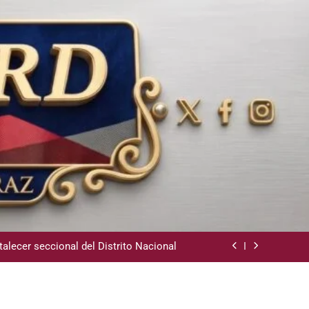
ara instalación de agencias hípicas en
agencias de loterías
 la comunidad y la abogacía Pro Bono
talecer seccional del Distrito Nacional
revención de Lavado de Activos y Juego
Responsable
ara instalación de agencias hípicas en