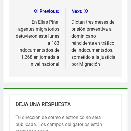
Previous:
Next:
Navegación
de
En Elías Piña,
Dictan tres meses de
agentes migratorios
prisión preventiva a
entradas
detuvieron este lunes
dominicano
a 183
reincidente en tráfico
indocumentados de
de indocumentados,
1,268 en jornada a
sometido a la justicia
nivel nacional
por Migración
DEJA UNA RESPUESTA
Tu dirección de correo electrónico no será
publicada.
Los campos obligatorios están