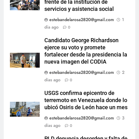
frente de la institución de
servicios y asistencia social
estebandelarosa2820@gmail.com
1
día ago
0
Candidato George Richardson
ejerce su voto y promete
fortalecer desde la presidencia la
nueva imagen del CODIA
estebandelarosa2820@gmail.com
2
días ago
0
USGS confirma epicentro de
terremoto en Venezuela donde lo
ubicó Osiris de León hace un mes
estebandelarosa2820@gmail.com
3
días ago
0
PLD denuncia desorden y falta de