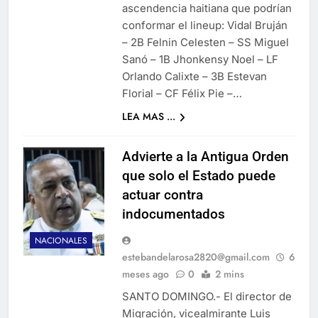
ascendencia haitiana que podrían
conformar el lineup: Vidal Bruján
– 2B Felnin Celesten – SS Miguel
Sanó – 1B Jhonkensy Noel – LF
Orlando Calixte – 3B Estevan
Florial – CF Félix Pie –…
LEA MAS ...
Advierte a la Antigua Orden
que solo el Estado puede
actuar contra
indocumentados
NACIONALES
estebandelarosa2820@gmail.com
6
meses ago
0
2 mins
SANTO DOMINGO.- El director de
Migración, vicealmirante Luis