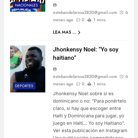
NACIONALES
estebandelarosa2820@gmail.com
6
meses ago
0
1 mins
LEA MAS ...
Jhonkensy Noel: “Yo soy
haitiano”
estebandelarosa2820@gmail.com
6
meses ago
0
1 mins
DEPORTES
Jhonkensy Noel sobre si es
dominicano o no: “Para ponértelo
claro, si hay que escoger entre
Haití y Dominicana para jugar, yo
juego en Haití… Yo soy Haitiano”.
Ver esta publicación en Instagram
Una publicación compartida por