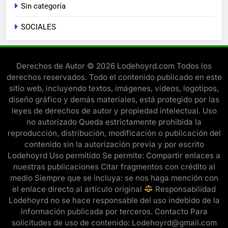
Sin categoría
SOCIALES
Derechos de Autor © 2026 Lodehoyrd.com Todos los
derechos reservados. Todo el contenido publicado en este
sitio web, incluyendo textos, imágenes, videos, logotipos,
diseño gráfico y demás materiales, está protegido por las
leyes de derechos de autor y propiedad intelectual. Uso
no autorizado Queda estrictamente prohibida la
reproducción, distribución, modificación o publicación del
contenido sin la autorización previa y por escrito
Lodehoyrd Uso permitido Se permite: Compartir enlaces a
nuestras publicaciones Citar fragmentos con crédito al
medio Siempre que se incluya: se nos haga mención con
el enlace directo al artículo original
Responsabilidad
Lodehoyrd no se hace responsable del uso indebido de la
información publicada por terceros. Contacto Para
solicitudes de uso de contenido: Lodehoyrd@gmail.com