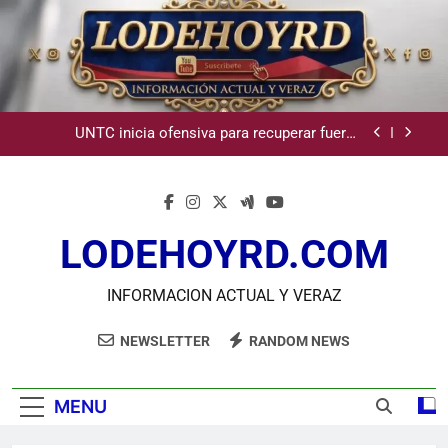
Skip
Comisión Hípica Nacional admite emisión de
to
miles de licencias para instalación de agencias
hípicas en agencias de loterías
content
Guanin reconoce a Lora & Asociados por su
compromiso con la comunidad y la abogacía Pro
Bono
UNTC inicia ofensiva para recuperar fuerza
gremial y fortalecer seccional del Distrito
Nacional
Star Sport desarrolla en Santiago la sexta jornada
sobre Prevención de Lavado de Activos y Juego
Responsable
Comisión Hípica Nacional admite emisión de
miles de licencias para instalación de agencias
hípicas en agencias de loterías
LODEHOYRD.COM
Guanin reconoce a Lora & Asociados por su
compromiso con la comunidad y la abogacía Pro
Bono
UNTC inicia ofensiva para recuperar fuerza
INFORMACION ACTUAL Y VERAZ
gremial y fortalecer seccional del Distrito
Nacional
Star Sport desarrolla en Santiago la sexta jornada
NEWSLETTER
RANDOM NEWS
sobre Prevención de Lavado de Activos y Juego
Responsable
Comisión Hípica Nacional admite emisión de
miles de licencias para instalación de agencias
MENU
hípicas en agencias de loterías