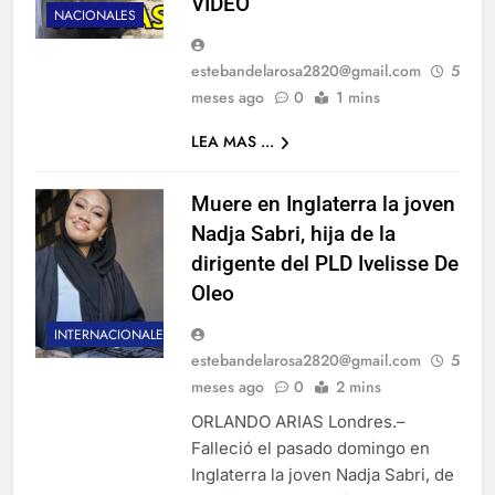
VIDEO
NACIONALES
estebandelarosa2820@gmail.com
5
meses ago
0
1 mins
LEA MAS ...
Muere en Inglaterra la joven
Nadja Sabri, hija de la
dirigente del PLD Ivelisse De
Oleo
INTERNACIONALES
estebandelarosa2820@gmail.com
5
meses ago
0
2 mins
ORLANDO ARIAS Londres.–
Falleció el pasado domingo en
Inglaterra la joven Nadja Sabri, de