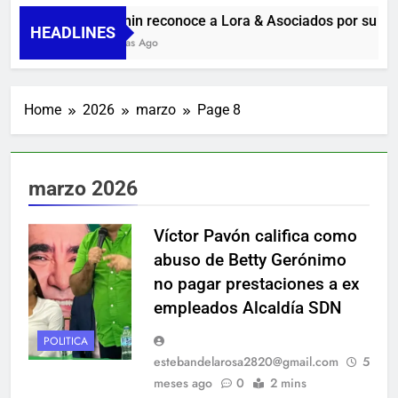
Guanin reconoce a Lora & Asociados por su com
HEADLINES
9 Horas Ago
Home
2026
marzo
Page 8
marzo 2026
Víctor Pavón califica como
abuso de Betty Gerónimo
no pagar prestaciones a ex
empleados Alcaldía SDN
POLITICA
estebandelarosa2820@gmail.com
5
meses ago
0
2 mins