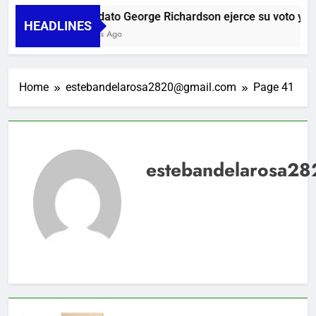
Candidato George Richardson ejerce su voto y prome
HEADLINES
10 Horas Ago
Home
estebandelarosa2820@gmail.com
Page 41
estebandelarosa2