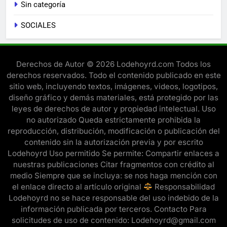
Sin categoría
SOCIALES
Derechos de Autor © 2026 Lodehoyrd.com Todos los
derechos reservados. Todo el contenido publicado en este
sitio web, incluyendo textos, imágenes, videos, logotipos,
diseño gráfico y demás materiales, está protegido por las
leyes de derechos de autor y propiedad intelectual. Uso
no autorizado Queda estrictamente prohibida la
reproducción, distribución, modificación o publicación del
contenido sin la autorización previa y por escrito
Lodehoyrd Uso permitido Se permite: Compartir enlaces a
nuestras publicaciones Citar fragmentos con crédito al
medio Siempre que se incluya: se nos haga mención con
el enlace directo al artículo original
Responsabilidad
Lodehoyrd no se hace responsable del uso indebido de la
información publicada por terceros. Contacto Para
solicitudes de uso de contenido: Lodehoyrd@gmail.com