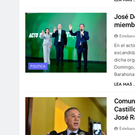
José D
miembr
Esteban
En el act
excandida
dicha org
POLITICA
Domingo, 
Barahona 
LEA MAS ..
Comuni
Castil
José R
Esteban