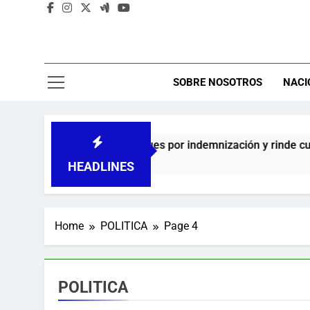
A
C
SOBRE NOSOTROS
NACI
de cheques por indemnización y rinde cuentas de sus 18 meses 
HEADLINES
Home
POLITICA
Page 4
POLITICA