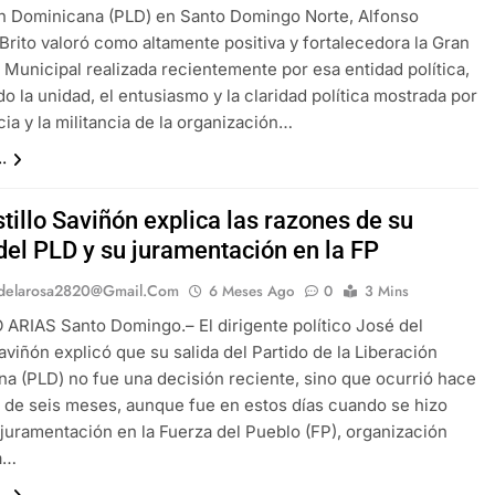
n Dominicana (PLD) en Santo Domingo Norte, Alfonso
rito valoró como altamente positiva y fortalecedora la Gran
Municipal realizada recientemente por esa entidad política,
o la unidad, el entusiasmo y la claridad política mostrada por
cia y la militancia de la organización…
.
tillo Saviñón explica las razones de su
del PLD y su juramentación en la FP
delarosa2820@gmail.com
6 Meses Ago
0
3 Mins
RIAS Santo Domingo.– El dirigente político José del
Saviñón explicó que su salida del Partido de la Liberación
a (PLD) no fue una decisión reciente, sino que ocurrió hace
 de seis meses, aunque fue en estos días cuando se hizo
u juramentación en la Fuerza del Pueblo (FP), organización
ra…
.