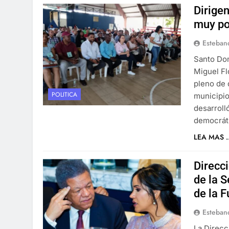
Dirigen
muy po
Esteban
Santo Dom
Miguel Fl
pleno de 
POLITICA
municipio
desarroll
democráti
LEA MAS ..
Direcci
de la 
de la 
Esteban
La Direcc