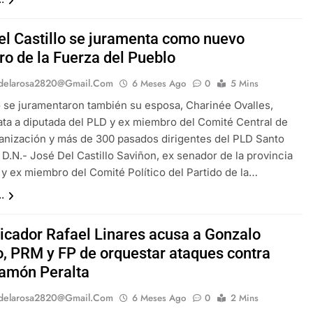
el Castillo se juramenta como nuevo
o de la Fuerza del Pueblo
delarosa2820@gmail.com
6 Meses Ago
0
5 Mins
o se juramentaron también su esposa, Charinée Ovalles,
ta a diputada del PLD y ex miembro del Comité Central de
anización y más de 300 pasados dirigentes del PLD Santo
D.N.- José Del Castillo Saviñon, ex senador de la provincia
y ex miembro del Comité Político del Partido de la…
.
cador Rafael Linares acusa a Gonzalo
lo, PRM y FP de orquestar ataques contra
amón Peralta
delarosa2820@gmail.com
6 Meses Ago
0
2 Mins