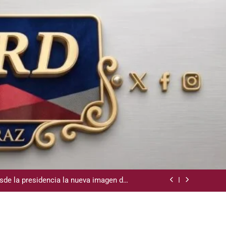
la Camara de Comercio de San Cristobal
demnización y rinde cuentas de sus 18
itución de servicios y asistencia social
sde la presidencia la nueva imagen del
CODIA
e lo ubicó Osiris de León hace un mes
la Camara de Comercio de San Cristobal