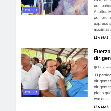
compañera
POLITICA
Adultos M
compromis
expresó s
máximas a
LEA MAS ..
Fuerza 
dirige
Esteban
.El parti
dirigente
dirigente
POLITICA
pleno que
esa ocasi
LEA MAS ..