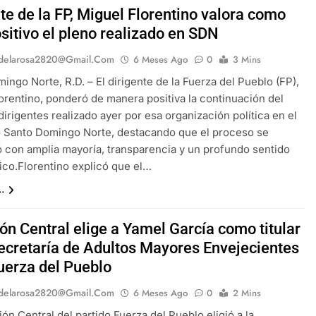
te de la FP, Miguel Florentino valora como
sitivo el pleno realizado en SDN
delarosa2820@gmail.com
6 Meses Ago
0
3 Mins
ingo Norte, R.D. – El dirigente de la Fuerza del Pueblo (FP),
orentino, ponderó de manera positiva la continuación del
dirigentes realizado ayer por esa organización política en el
 Santo Domingo Norte, destacando que el proceso se
ó con amplia mayoría, transparencia y un profundo sentido
co.Florentino explicó que el…
.
ón Central elige a Yamel García como titular
Secretaría de Adultos Mayores Envejecientes
Fuerza del Pueblo
delarosa2820@gmail.com
6 Meses Ago
0
2 Mins
ión Central del partido Fuerza del Pueblo eligió a la