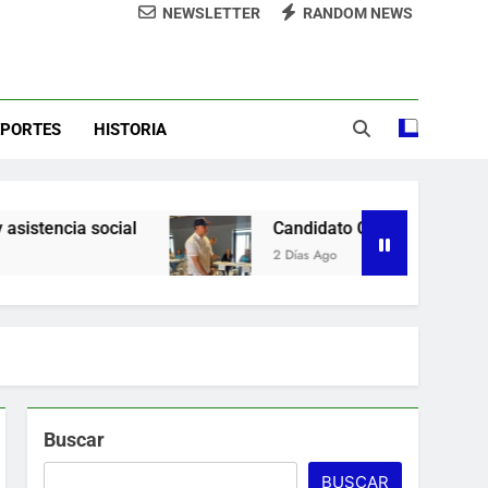
NEWSLETTER
RANDOM NEWS
demnización y rinde cuentas de sus 18
itución de servicios y asistencia social
sde la presidencia la nueva imagen del
CODIA
EPORTES
HISTORIA
e lo ubicó Osiris de León hace un mes
la Camara de Comercio de San Cristobal
Candidato George Richardson ejerce su voto y 
2 Días Ago
Buscar
BUSCAR