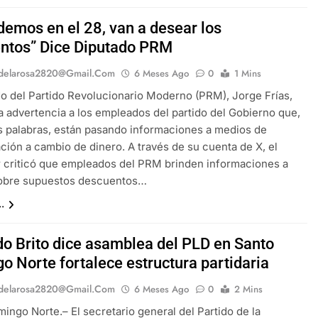
demos en el 28, van a desear los
ntos” Dice Diputado PRM
delarosa2820@gmail.com
6 Meses Ago
0
1 Mins
do del Partido Revolucionario Moderno (PRM), Jorge Frías,
a advertencia a los empleados del partido del Gobierno que,
 palabras, están pasando informaciones a medios de
ión a cambio de dinero. A través de su cuenta de X, el
r criticó que empleados del PRM brinden informaciones a
obre supuestos descuentos…
.
o Brito dice asamblea del PLD en Santo
o Norte fortalece estructura partidaria
delarosa2820@gmail.com
6 Meses Ago
0
2 Mins
ingo Norte.– El secretario general del Partido de la