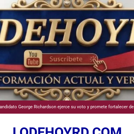
Participación de Víctor Espinal en 
dministrador del INAVI encabeza acto de entrega de cheques por in
meses al frente de la inst
andidato George Richardson ejerce su voto y promete fortalecer de
USGS confirma epicentro de terremoto en Venezuela dond
LODEHOYRD.COM
Participación de Víctor Espinal en 