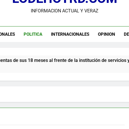
INFORMACION ACTUAL Y VERAZ
dministrador del INAVI encabeza acto de entrega de cheques por in
meses al frente de la inst
andidato George Richardson ejerce su voto y promete fortalecer de
ONALES
POLITICA
INTERNACIONALES
OPINION
D
USGS confirma epicentro de terremoto en Venezuela dond
Participación de Víctor Espinal en 
al frente de la institución de servicios y asistencia social