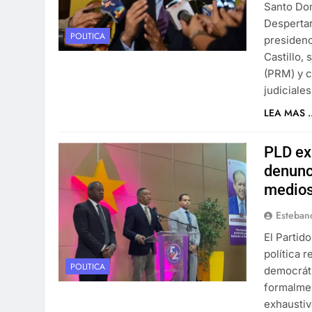
Santo Dom
Despertar
POLITICA
presidenc
Castillo,
(PRM) y c
judiciale
LEA MAS ..
PLD exi
denunc
medios
Esteban
El Partid
política 
POLITICA
democráti
formalmen
exhaustiv