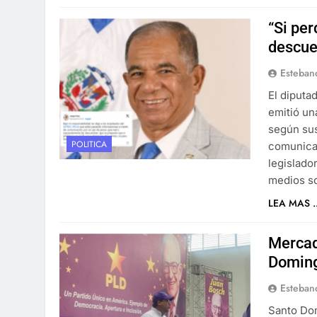
“Si per
descue
Esteban
El diputa
emitió un
según sus
POLITICA
comunicac
legislado
medios s
LEA MAS ..
Mercad
Doming
Esteban
Santo Dom