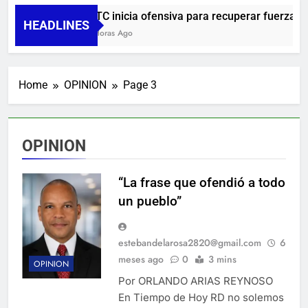
UNTC inicia ofensiva para recuperar fuerza gremi
HEADLINES
10 Horas Ago
Home
OPINION
Page 3
OPINION
“La frase que ofendió a todo
un pueblo”
estebandelarosa2820@gmail.com
6
meses ago
0
3 mins
OPINION
Por ORLANDO ARIAS REYNOSO
En Tiempo de Hoy RD no solemos