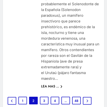
probablemente el Solenodonte de
la Española (Solenodon
paradoxus), un mamífero
insectívoro que parece
prehistórico, es endémico de la
isla, nocturno y tiene una
mordedura venenosa, una
característica muy inusual para un
mamífero. Otros contendientes
por rareza son el Gavilán de la
Hispaniola (ave de presa
extremadamente rara) y
el Urutaú (pájaro fantasma
maestro…
LEA MAS ...
1
2
3
4
…
48