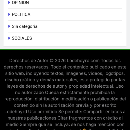
OPINION
POLITICA
Sin categoría
SOCIALES
Derechos de Autor © 2026 Lodehoyrd.com Todos los
derechos reservados. Todo el contenido publicado en este
sitio web, incluyendo textos, imágenes, videos, logotipos,
diseño gráfico y demás materiales, está protegido por las
leyes de derechos de autor y propiedad intelectual. Uso
no autorizado Queda estrictamente prohibida la
reproducción, distribución, modificación o publicación del
contenido sin la autorización previa y por escrito
Lodehoyrd Uso permitido Se permite: Compartir enlaces a
nuestras publicaciones Citar fragmentos con crédito al
medio Siempre que se incluya: se nos haga mención con