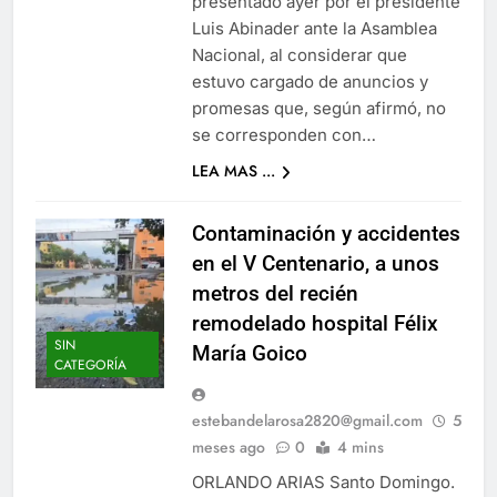
presentado ayer por el presidente
Luis Abinader ante la Asamblea
Nacional, al considerar que
estuvo cargado de anuncios y
promesas que, según afirmó, no
se corresponden con…
LEA MAS ...
Contaminación y accidentes
en el V Centenario, a unos
metros del recién
remodelado hospital Félix
SIN
María Goico
CATEGORÍA
estebandelarosa2820@gmail.com
5
meses ago
0
4 mins
ORLANDO ARIAS Santo Domingo.