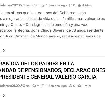
delarosa2820@gmail.com
1 Semana Ago
0
4 Mins
lanco afirma que los recursos del Gobierno están
s a mejorar la calidad de vida de las familias más vulnerables
ingo Oeste. – Con lágrimas de emoción y una voz
ada por la alegría, doña Olinda Olivera, de 73 años, residente
tor Juan Guzmán, de Manoguayabo, recibió este lunes una
…
.
RAN DIA DE LOS PADRES EN LA
NDAD DE PENSIONADOS, DECLARACIONES
 PRESIDENTE GENERAL VALERIO GARCIA
delarosa2820@gmail.com
1 Semana Ago
0
1 Mins
.