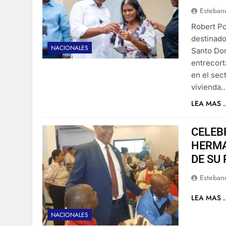
Esteban
Robert Po
destinado
NACIONALES
Santo Dom
entrecort
en el sec
vivienda
LEA MAS ..
CELEB
HERMA
DE SU
Esteban
LEA MAS ..
NACIONALES