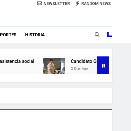
NEWSLETTER
RANDOM NEWS
demnización y rinde cuentas de sus 18
itución de servicios y asistencia social
sde la presidencia la nueva imagen del
CODIA
e lo ubicó Osiris de León hace un mes
EPORTES
HISTORIA
la Camara de Comercio de San Cristobal
Candidato George Richardson ejerce su voto y p
2 Días Ago