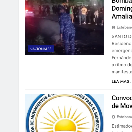
Bombas
Domíng
Amali
Esteban
​SANTO D
Residenci
NACIONALES
emergenci
Fernández
a ritmo d
manifesta
LEA MAS ..
Convoc
de Mov
Esteban
Estimado