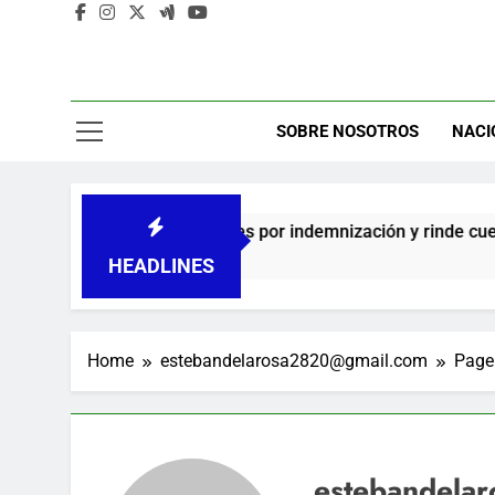
A
C
SOBRE NOSOTROS
NACI
e cheques por indemnización y rinde cuentas de sus 18 meses a
HEADLINES
Home
estebandelarosa2820@gmail.com
Page
estebandela