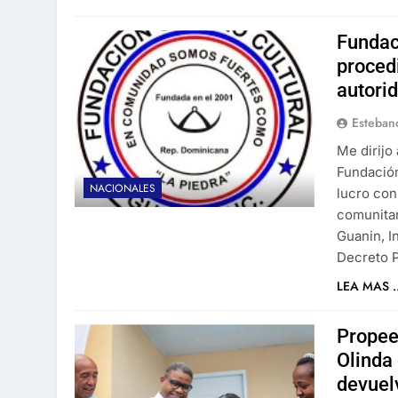
Fundac
proced
autori
Esteban
Me dirijo
Fundación
NACIONALES
lucro con
comunitar
Guanin, I
Decreto 
LEA MAS ..
Propee
Olinda
devuelv