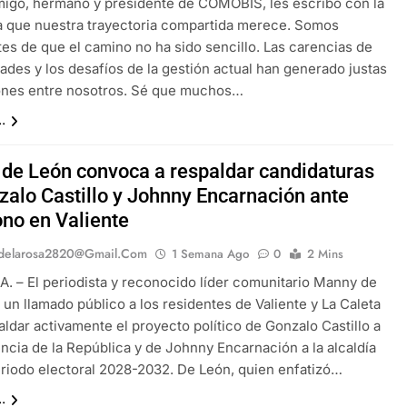
amigo, hermano y presidente de COMOBIS, les escribo con la
 que nuestra trayectoria compartida merece. Somos
es de que el camino no ha sido sencillo. Las carencias de
ades y los desafíos de la gestión actual han generado justas
iones entre nosotros. Sé que muchos…
.
de León convoca a respaldar candidaturas
zalo Castillo y Johnny Encarnación ante
no en Valiente
delarosa2820@gmail.com
1 Semana Ago
0
2 Mins
. – El periodista y reconocido líder comunitario Manny de
 un llamado público a los residentes de Valiente y La Caleta
aldar activamente el proyecto político de Gonzalo Castillo a
encia de la República y de Johnny Encarnación a la alcaldía
eriodo electoral 2028-2032. De León, quien enfatizó…
.