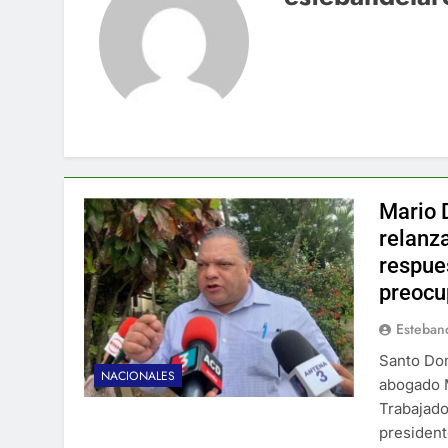
Mario 
relanz
respue
preocu
Esteban
Santo Dom
NACIONALES
abogado M
Trabajado
president