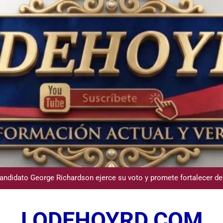
Participación de Víctor Espinal en 
dministrador del INAVI encabeza acto de entrega de cheques por in
meses al frente de la inst
andidato George Richardson ejerce su voto y promete fortalecer de
USGS confirma epicentro de terremoto en Venezuela dond
LODEHOYRD.COM
Participación de Víctor Espinal en 