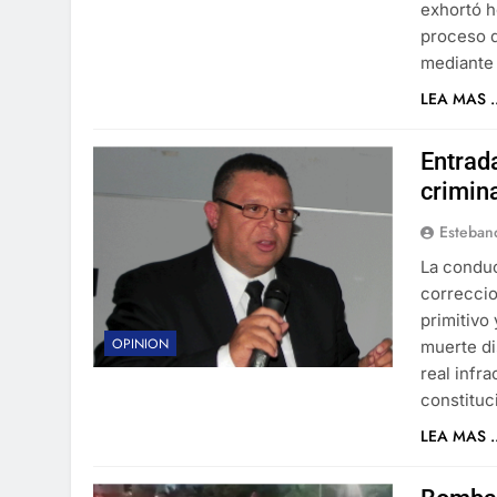
exhortó h
proceso d
mediante
LEA MAS ..
Entrad
crimina
Esteban
La conduc
correccio
primitivo
OPINION
muerte di
real infra
constitu
LEA MAS ..