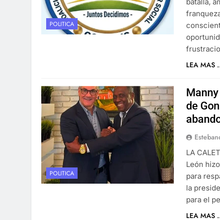
batalla, 
franqueza
POLITICA
conscient
oportunid
frustrac
LEA MAS ..
Manny 
de Gon
abando
Esteban
LA CALETA
León hizo
POLITICA
para resp
la presid
para el p
LEA MAS ..