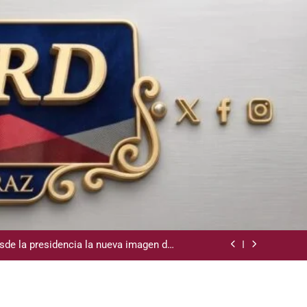
la Camara de Comercio de San Cristobal
demnización y rinde cuentas de sus 18
itución de servicios y asistencia social
sde la presidencia la nueva imagen del
CODIA
e lo ubicó Osiris de León hace un mes
la Camara de Comercio de San Cristobal