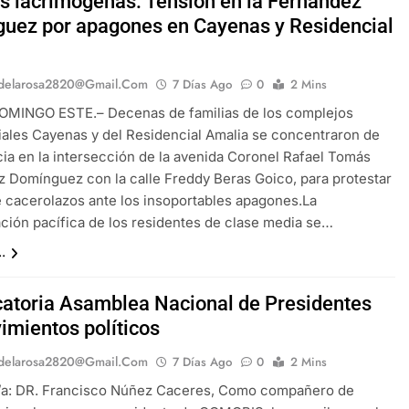
 lacrimógenas: Tensión en la Fernández
uez por apagones en Cayenas y Residencial
a
delarosa2820@gmail.com
7 Días Ago
0
2 Mins
OMINGO ESTE.– Decenas de familias de los complejos
ales Cayenas y del Residencial Amalia se concentraron de
a en la intersección de la avenida Coronel Rafael Tomás
 Domínguez con la calle Freddy Beras Goico, para protestar
e cacerolazos ante los insoportables apagones.​La
ción pacífica de los residentes de clase media se…
.
atoria Asamblea Nacional de Presidentes
imientos políticos
delarosa2820@gmail.com
7 Días Ago
0
2 Mins
/a: DR. Francisco Núñez Caceres, Como compañero de