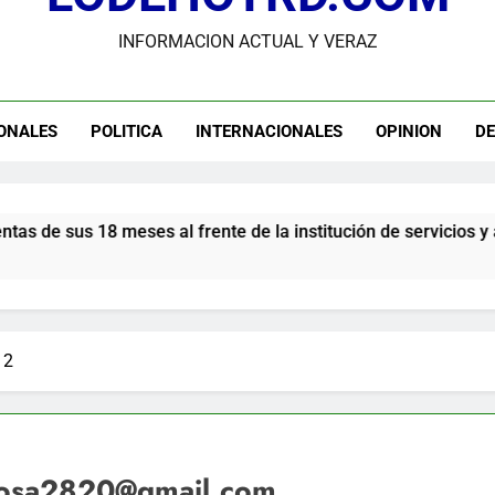
dministrador del INAVI encabeza acto de entrega de cheques por in
INFORMACION ACTUAL Y VERAZ
meses al frente de la inst
andidato George Richardson ejerce su voto y promete fortalecer de
USGS confirma epicentro de terremoto en Venezuela dond
ONALES
POLITICA
INTERNACIONALES
OPINION
D
Participación de Víctor Espinal en 
l frente de la institución de servicios y asistencia social
 2
rosa2820@gmail.com